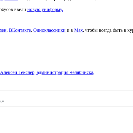
тобусов ввели
новую униформу.
зен
,
ВКонтакте
,
Одноклассники
и в
Max
, чтобы всегда быть в к
Алексей Текслер,
администрация Челябинска,
к»