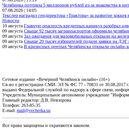
Челябинка потеряла 5 миллионов рублей из-за знакомства в ин
07.08.2026 | 14:05
Текслер наградил гендиректора «Трактора» за развитие хоккея 
Новости
10 августа
Главную опасность кредитных каникул разобрал адв
09 августа
Свыше 92 тысяч загранпаспортов оформили челябин
09 августа
Зал ожидания для маломобильных открыли на желез
09 августа
Свыше 20 тысяч избирателей подали заявки на ДЭГ 
09 августа
В кризисных центрах Челябинска открыли онлайн-з
Сетевое издание «Вечерний Челябинск онлайн» (16+)
Cв-во о регистрации СМИ: ЭЛ № ФС 77 - 70831 от 30.08.2017 г
выдано Федеральной службой по надзору в сфере связи, инфо
Учредитель: Муниципальное автономное учреждение "Информ
Главный редактор: Д.В. Невзорова
Телефон: 263-85-35
E-mail:
mail@vecherka.su
Все права защищены и охраняются законом.