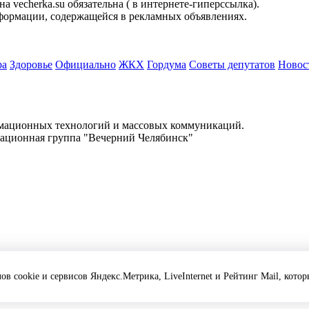
 vecherka.su обязательна ( в интернете-гиперссылка).
информации, содержащейся в рекламных объявлениях.
ра
Здоровье
Официально
ЖКХ
Гордума
Советы депутатов
Новос
.
рмационных технологий и массовых коммуникаций.
ационная группа "Вечерний Челябинск"
 vecherka.su обязательна ( в интернете-гиперссылка).
информации, содержащейся в рекламных объявлениях.
ов cookie и сервисов Яндекс.Метрика, LiveInternet и Рейтинг Mail, кото