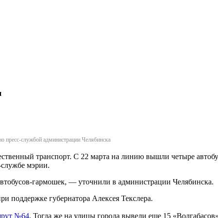
и
ено пресс-службой администрации Челябинска
ственный транспорт. С 22 марта на линию вышли четыре автобу
-службе мэрии.
автобусов-гармошек, — уточнили в администрации Челябинска.
ри поддержке губернатора Алексея Текслера.
шрут №64
. Тогда же на улицы города вывели еще 15 «Волгабасов»