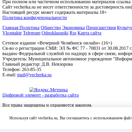
При полном или частичном использовании материалов ссылка на
Сайт vecherka.su не несет ответственности за достоверность 
Настоящий ресурс может содержать материалы 18+
Политика конфиденциальности
Главная
Политика
Общество
Экономика
Происшествия
Культу
Vkontakte
Telegram
Odnoklassniki
Rss
Карта сайта
Сетевое издание «Вечерний Челябинск онлайн» (16+)
Cв-во о регистрации СМИ: ЭЛ № ФС 77 - 70831 от 30.08.2017 г
выдано Федеральной службой по надзору в сфере связи, инфо
Учредитель: Муниципальное автономное учреждение "Информ
Главный редактор: Д.В. Невзорова
Телефон: 263-85-35
E-mail:
mail@vecherka.su
Цифровой элемент - разработка сайта
Все права защищены и охраняются законом.
При полном или частичном использовании материалов ссылка на
Сайт vecherka.su не несет ответственности за достоверность 
Используя сайт vecherka.su, Вы соглашаетесь с использованием файл
Настоящий ресурс может содержать материалы 18+
Политика конфиденциальности