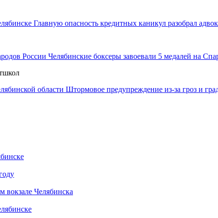
Главную опасность кредитных каникул разобрал адвок
Челябинские боксеры завоевали 5 медалей на Спа
ртшкол
Штормовое предупреждение из-за гроз и гра
ябинске
году
м вокзале Челябинска
елябинске