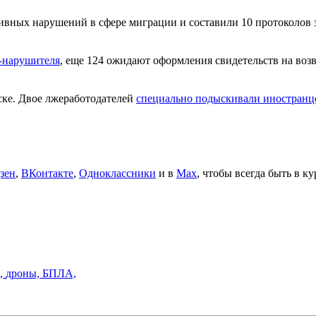
ивных нарушений в сфере миграции и составили 10 протоколов з
-нарушителя
, еще 124 ожидают оформления свидетельств на воз
ске. Двое лжеработодателей
специально подыскивали иностранц
зен
,
ВКонтакте
,
Одноклассники
и в
Max
, чтобы всегда быть в к
,
дроны,
БПЛА,