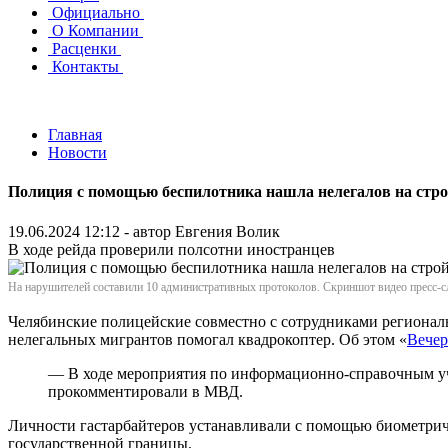
Официально
О Компании
Расценки
Контакты
Главная
Новости
Полиция с помощью беспилотника нашла нелегалов на стро
19.06.2024 12:12 - автор
Евгения Волик
В ходе рейда проверили полсотни иностранцев
На нарушителей составили 10 административных протоколов. Скриншот видео пресс
Челябинские полицейские совместно с сотрудниками региона
нелегальных мигрантов помогал квадрокоптер. Об этом «
Вечер
— В ходе мероприятия по информационно-справочным уч
прокомментировали в МВД.
Личности гастарбайтеров устанавливали с помощью биометрич
государственной границы.