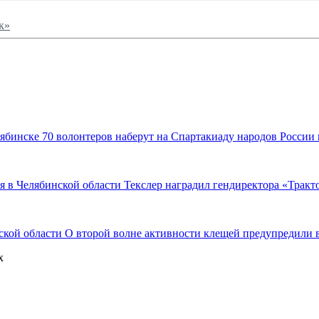
к»
70 волонтеров наберут на Спартакиаду народов России
Текслер наградил гендиректора «Тракто
О второй волне активности клещей предупредили 
х