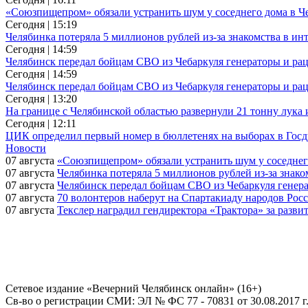
«Союзпищепром» обязали устранить шум у соседнего дома в Ч
Сегодня | 15:19
Челябинка потеряла 5 миллионов рублей из-за знакомства в ин
Сегодня | 14:59
Челябинск передал бойцам СВО из Чебаркуля генераторы и ра
Сегодня | 14:59
Челябинск передал бойцам СВО из Чебаркуля генераторы и ра
Сегодня | 13:20
На границе с Челябинской областью развернули 21 тонну лука 
Сегодня | 12:11
ЦИК определил первый номер в бюллетенях на выборах в Гос
Новости
07 августа
«Союзпищепром» обязали устранить шум у соседнег
07 августа
Челябинка потеряла 5 миллионов рублей из-за знако
07 августа
Челябинск передал бойцам СВО из Чебаркуля генер
07 августа
70 волонтеров наберут на Спартакиаду народов Рос
07 августа
Текслер наградил гендиректора «Трактора» за разви
Сетевое издание «Вечерний Челябинск онлайн» (16+)
Cв-во о регистрации СМИ: ЭЛ № ФС 77 - 70831 от 30.08.2017 г