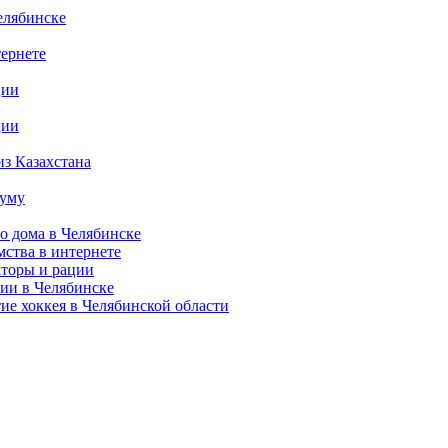
елябинске
тернете
ции
ции
из Казахстана
думу
о дома в Челябинске
мства в интернете
аторы и рации
сии в Челябинске
тие хоккея в Челябинской области
.