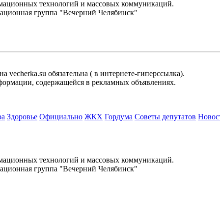
рмационных технологий и массовых коммуникаций.
ационная группа "Вечерний Челябинск"
 vecherka.su обязательна ( в интернете-гиперссылка).
информации, содержащейся в рекламных объявлениях.
ра
Здоровье
Официально
ЖКХ
Гордума
Советы депутатов
Новос
.
рмационных технологий и массовых коммуникаций.
ационная группа "Вечерний Челябинск"