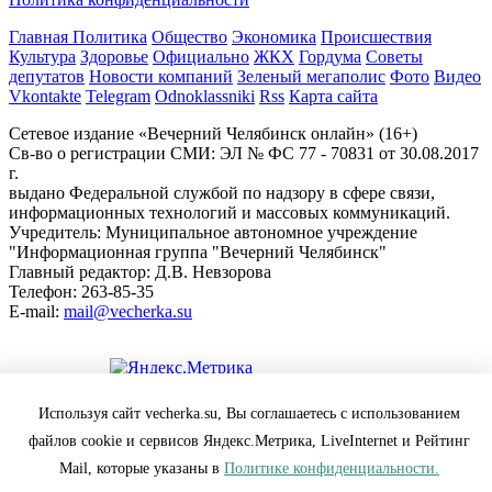
Главная
Политика
Общество
Экономика
Происшествия
Культура
Здоровье
Официально
ЖКХ
Гордума
Советы
депутатов
Новости компаний
Зеленый мегаполис
Фото
Видео
Vkontakte
Telegram
Odnoklassniki
Rss
Карта сайта
Сетевое издание «Вечерний Челябинск онлайн» (16+)
Cв-во о регистрации СМИ: ЭЛ № ФС 77 - 70831 от 30.08.2017
г.
выдано Федеральной службой по надзору в сфере связи,
информационных технологий и массовых коммуникаций.
Учредитель: Муниципальное автономное учреждение
"Информационная группа "Вечерний Челябинск"
Главный редактор: Д.В. Невзорова
Телефон: 263-85-35
E-mail:
mail@vecherka.su
Цифровой элемент - разработка сайта
Используя сайт vecherka.su, Вы соглашаетесь с использованием
Все права защищены и охраняются законом.
файлов cookie и сервисов Яндекс.Метрика, LiveInternet и Рейтинг
При полном или частичном использовании материалов
ссылка на vecherka.su обязательна ( в интернете-гиперссылка).
Mail, которые указаны в
Политике конфиденциальности.
Сайт vecherka.su не несет ответственности за достоверность