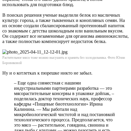
использовать для подготовки блюд.
В поисках решения ученые выделили белок из масличных
культур: гороха, а также тыквенных и конопляных семян. На
их основе создали сбалансированный протеиновый напиток
со знакомым с детства шоколадным или ванильным вкусом.
Он содержит все незаменимые для организма амиинокислоты,
а также полностью компенсирует недостаток белка.
Растительное мясо тоже можно высушить и хранить без холодильника. Фото Юлии
Боровиковой
Ну и о котлетках к пюрешке никто не забыл.
– Еще одна совместная с нашими
индустриальными партнерами разработка — это
мясорастительные консервы в упаковке дойпак, –
поделилась доктор технических наук, профессор
кафедры «Пищевые биотехнологии» Ирина
Калинина. — Мы работали над
микробиологической чистотой и над постановкой
технологического процесса. Предполагается, что
это мясо — растительное, говядина, свинина и
даже рыба с крупами — можно разогреть и есть.