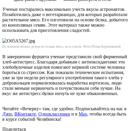
Ученые постарались максимально учесть вкусы астронавтов.
Позаботились даже о вегетарианцах, для которых разработали
растительное мясо. Его изготовили на основе белка, добытого
из конопляных семян. Этот материал также можно
использовать для приготовления сладостей.
Из конопли можно делать не только мясо, но и сласти. Фото Юлии Боровиковой
В завершении фуршета ученые представили свой фирменный
хлеб-антистресс. Благодаря добавкам с антиоксидантами эти
хлебобулочные изделия помогают нервной системе человека
бороться со стрессом. Как показали технические испытания,
уже за три недели регулярного употребления такого хлеба у
добровольцев нормализовалась выработка кортизола, люди
стали меньше нервничать и почувствовали себя лучше. На
вкус же антистресс-булки ничуть не хуже обыкновенных.
Читайте «Вечерку» там, где удобно. Подписывайтесь на нас в
Дзен
,
ВКонтакте
,
Одноклассники
и в
Max
, чтобы всегда быть
в курсе событий Челябинска!
Поделиться