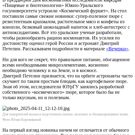
«Пищевые и биотехнологии» Южно-Уральского
госуниверситета устроили «Космический фуршет». На стол
поставили самые свежие новинки: супер-полезное пюре с
резистентным крахмалом, растительное мясо и конфеты из
конопли, белковый шоколадный напиток и хлеб-антистресс с
антиоксидантами. Всё это уральские ученые разработали,
чтобы разнообразить рацион космонавтов. Их усилия по
достоинству оценил герой России и астронавт Дмитрий
Петелин. Рассказываем подробности в материале
«Вечерки»
.
Ни для кого не секрет, что правильное питание, обогащенное
всеми необходимыми микроэлементами, жизненно
необходимо человеку и на Земле, и в космосе.
Дмитрий Петелин признается, что на орбите астронавты часто
скучают по таким простым блюдам, как картофельное пюре.
Зная об этом, исследователи ЮУрГУ занялись разработкой
собственного «космического» пюре, которое было бы не
только вкусным, но и полезным.
Для покорителей космоса подготовили сытное, полезное и сбалансированное меню.
Фото Юлии Боровиковой
На первый взгляд новинка ничем не отличается от обычного