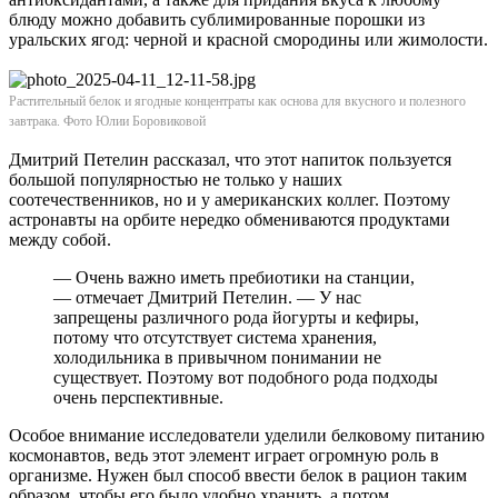
блюду можно добавить сублимированные порошки из
уральских ягод: черной и красной смородины или жимолости.
Растительный белок и ягодные концентраты как основа для вкусного и полезного
завтрака. Фото Юлии Боровиковой
Дмитрий Петелин рассказал, что этот напиток пользуется
большой популярностью не только у наших
соотечественников, но и у американских коллег. Поэтому
астронавты на орбите нередко обмениваются продуктами
между собой.
— Очень важно иметь пребиотики на станции,
— отмечает Дмитрий Петелин. — У нас
запрещены различного рода йогурты и кефиры,
потому что отсутствует система хранения,
холодильника в привычном понимании не
существует. Поэтому вот подобного рода подходы
очень перспективные.
Особое внимание исследователи уделили белковому питанию
космонавтов, ведь этот элемент играет огромную роль в
организме. Нужен был способ ввести белок в рацион таким
образом, чтобы его было удобно хранить, а потом