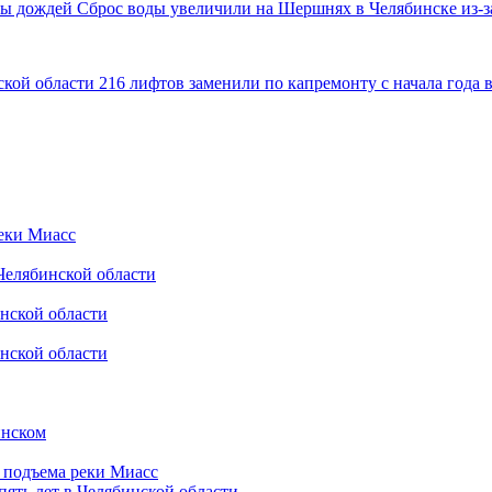
Сброс воды увеличили на Шершнях в Челябинске из-з
216 лифтов заменили по капремонту с начала года 
реки Миасс
 Челябинской области
нской области
нской области
инском
а подъема реки Миасс
пять лет в Челябинской области