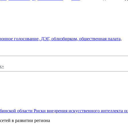
ронное голосование,
ДЭГ,
облизбирком,
общественная палата,
к»
Риски внедрения искусственного интеллекта о
сетей в развитии региона