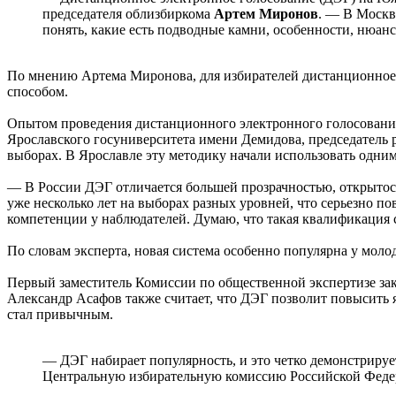
председателя облизбиркома
Артем Миронов
. — В Москв
понять, какие есть подводные камни, особенности, нюан
По мнению Артема Миронова, для избирателей дистанционное 
способом.
Опытом проведения дистанционного электронного голосования
Ярославского госуниверситета имени Демидова, председатель 
выборах. В Ярославле эту методику начали использовать одним
— В России ДЭГ отличается большей прозрачностью, открытост
уже несколько лет на выборах разных уровней, что серьезно п
компетенции у наблюдателей. Думаю, что такая квалификация 
По словам эксперта, новая система особенно популярна у моло
Первый заместитель Комиссии по общественной экспертизе з
Александр Асафов также считает, что ДЭГ позволит повысить я
стал привычным.
— ДЭГ набирает популярность, и это четко демонстриру
Центральную избирательную комиссию Российской Федер