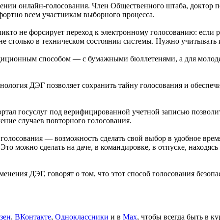
ении онлайн-голосования. Член Общественного штаба, доктор п
мфортно всем участникам выборного процесса.
: никто не форсирует переход к электронному голосованию: если
е столько в техническом состоянии системы. Нужно учитывать 
радиционным способом — с бумажными бюллетенями, а для моло
ология ДЭГ позволяет сохранить тайну голосования и обеспечит
ортал госуслуг под верифицированной учетной записью позволи
ение случаев повторного голосования.
олосования — возможность сделать свой выбор в удобное время 
о можно сделать на даче, в командировке, в отпуске, находясь 
менения ДЭГ, говорят о том, что этот способ голосования безо
зен
,
ВКонтакте
,
Одноклассники
и в
Max
, чтобы всегда быть в к