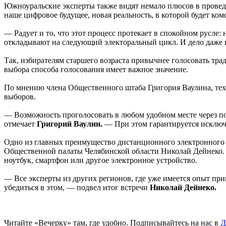
Южноуральские эксперты также видят немало плюсов в провед
наше цифровое будущее, новая реальность, в которой будет ко
— Радует и то, что этот процесс протекает в спокойном русле
откладывают на следующий электоральный цикл. И дело даже н
Так, избирателям старшего возраста привычнее голосовать т
выбора способа голосования имеет важное значение.
По мнению члена Общественного штаба Григория Ваулина, техн
выборов.
— Возможность проголосовать в любом удобном месте через п
отмечает
Григорий Ваулин.
— При этом гарантируется исключ
Одно из главных преимущество дистанционного электронного г
Общественной палаты Челябинской области Николай Дейнеко. Эт
ноутбук, смартфон или другое электронное устройство.
— Все эксперты из других регионов, где уже имеется опыт при
убедиться в этом, — подвел итог встречи
Николай Дейнеко.
Читайте «Вечерку» там, где удобно. Подписывайтесь на нас в
Д