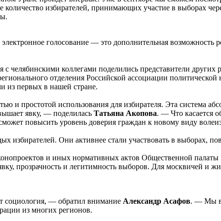
е количество избирателей, принимающих участие в выборах чер
сы.
электронное голосование — это дополнительная возможность ре
 с челябинскими коллегами поделились представители других р
регионального отделения Российской ассоциации политической 
и из первых в нашей стране.
ью и простотой использования для избирателя. Эта система абс
овышает явку, — поделилась
Татьяна Акопова
. — Что касается 
сможет повысить уровень доверия граждан к новому виду волеи
дых избирателей. Они активнее стали участвовать в выборах, по
аконопроектов и иных нормативных актов Общественной палаты
вку, прозрачность и легитимность выборов. Для москвичей и жи
ет социология, — обратил внимание
Александр Асафов
. — Мы в
ации из многих регионов.