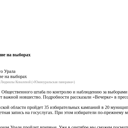
ние на выборах
о Урала
а Людмилы Ковалевой («Южноуральская панорама»)
и Общественного штаба по контролю и наблюдению за выборами
т важной новшество. Подробности рассказали «Вечерке» в прес
бинской области пройдет 35 избирательных кампаний в 20 муниц
етная запись на госуслугах. При этом избиратели по-прежнему м
ом Урале пройдет впервые. Уже в сентябре мы сможем посмотре