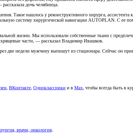
— рассказала дочь челябинца.
шения. Такое нашлось у реконструктивного хирурга, ассистен
льную систему хирургической навигации AUTOPLAN. С ее помо
альной жизни. Мы использовали собственные ткани с предплечь
и хрящевые части, — рассказал Владимир Ивашков.
рез две недели мужчину выпишут из стационара. Сейчас он при
зен
,
ВКонтакте
,
Одноклассники
и в
Max
, чтобы всегда быть в к
рургия,
врачи,
онкология,