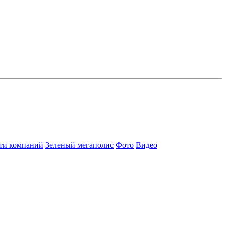
ти компаний
Зеленый мегаполис
Фото
Видео