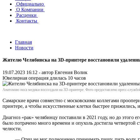
Официально
О Компании
Расценки
Контакты
Главная
Новости
Жителю Челябинска на 3D-принтере восстановили удаленн
19.07.2023 16:12 - автор
Евгения Волик
Ювелирная операция длилась 10 часов
Анатомию носа медики воссоздали на 3D-принтере. Фото предоставлено пресс-служб
Самарские врачи совместно с московскими коллегами проопери
принтере, а чтобы искусственные клетки быстрее прижились, 
Диагноз «рак» челябинцу поставили в 2021 году, но до этого е
было потрачено много времени и опухоль достигла четвертой с
челюсти.
— Отец не мог полноценно принимать пищу, пить воду, г