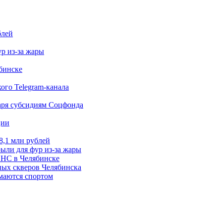
блей
р из-за жары
бинске
ого Telegram-канала
даря субсидиям Соцфонда
ции
8,1 млн рублей
рыли для фур из-за жары
ФНС в Челябинске
ных скверов Челябинска
имаются спортом