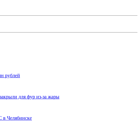
лн рублей
закрыли для фур из-за жары
С в Челябинске