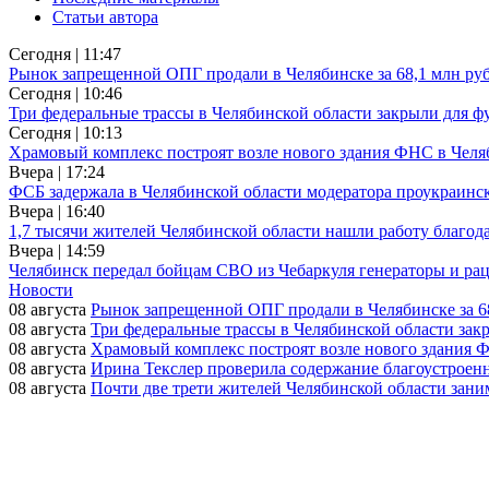
Статьи автора
Сегодня | 11:47
Рынок запрещенной ОПГ продали в Челябинске за 68,1 млн ру
Сегодня | 10:46
Три федеральные трассы в Челябинской области закрыли для фу
Сегодня | 10:13
Храмовый комплекс построят возле нового здания ФНС в Челя
Вчера | 17:24
ФСБ задержала в Челябинской области модератора проукраинск
Вчера | 16:40
1,7 тысячи жителей Челябинской области нашли работу благо
Вчера | 14:59
Челябинск передал бойцам СВО из Чебаркуля генераторы и ра
Новости
08 августа
Рынок запрещенной ОПГ продали в Челябинске за 6
08 августа
Три федеральные трассы в Челябинской области зак
08 августа
Храмовый комплекс построят возле нового здания 
08 августа
Ирина Текслер проверила содержание благоустроен
08 августа
Почти две трети жителей Челябинской области зан