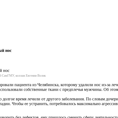
ый нос
ой СамГМУ, коллаж Евгении Волик
ровали пациента из Челябинска, которому удалили нос из-за ле
использовали собственные ткани с предплечья мужчины. Об это
го долгое время лечили от другого заболевания. По словам доче
тадии. Чтобы ее устранить, потребовалось максимально агресси
оворить без дефектов, ему пришлось сменить сферу деятельност