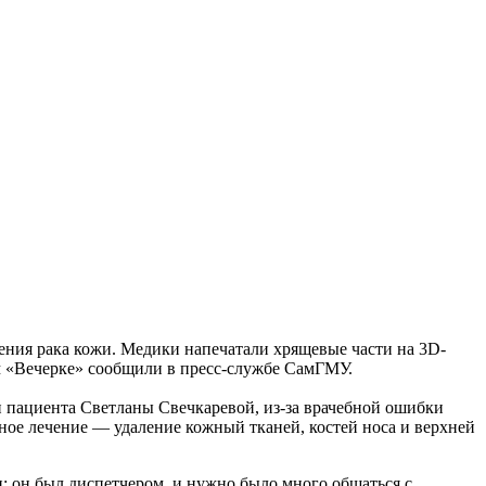
чения рака кожи. Медики напечатали хрящевые части на 3D-
м «Вечерке» сообщили в пресс-службе СамГМУ.
ри пациента Светланы Свечкаревой, из-за врачебной ошибки
вное лечение — удаление кожный тканей, костей носа и верхней
и: он был диспетчером, и нужно было много общаться с