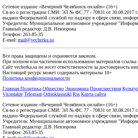
Сетевое издание «Вечерний Челябинск онлайн» (16+)
Cв-во о регистрации СМИ: ЭЛ № ФС 77 - 70831 от 30.08.2017 г
выдано Федеральной службой по надзору в сфере связи, инфо
Учредитель: Муниципальное автономное учреждение "Информ
Главный редактор: Д.В. Невзорова
Телефон: 263-85-35
E-mail:
mail@vecherka.su
Все права защищены и охраняются законом.
При полном или частичном использовании материалов ссылка на
Сайт vecherka.su не несет ответственности за достоверность 
Настоящий ресурс может содержать материалы 18+
Политика конфиденциальности
Главная
Политика
Общество
Экономика
Происшествия
Культу
Vkontakte
Telegram
Odnoklassniki
Rss
Карта сайта
Сетевое издание «Вечерний Челябинск онлайн» (16+)
Cв-во о регистрации СМИ: ЭЛ № ФС 77 - 70831 от 30.08.2017 г
выдано Федеральной службой по надзору в сфере связи, инфо
Учредитель: Муниципальное автономное учреждение "Информ
Главный редактор: Д.В. Невзорова
Телефон: 263-85-35
E-mail:
mail@vecherka.su