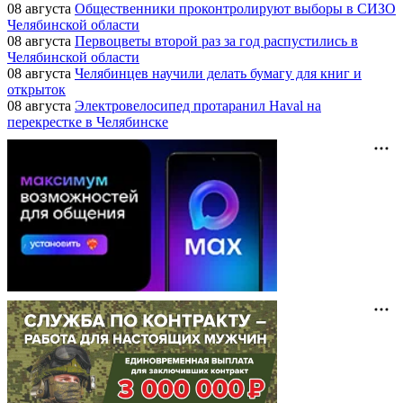
08 августа
Общественники проконтролируют выборы в СИЗО
Челябинской области
08 августа
Первоцветы второй раз за год распустились в
Челябинской области
08 августа
Челябинцев научили делать бумагу для книг и
открыток
08 августа
Электровелосипед протаранил Haval на
перекрестке в Челябинске