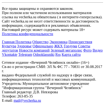
Все права защищены и охраняются законом.
При полном или частичном использовании материалов
ссылка на vecherka.su обязательна ( в интернете-гиперссылка).
Сайт vecherka.su не несет ответственности за достоверность
информации, содержащейся в рекламных объявлениях.
Настоящий ресурс может содержать материалы 18+
Политика конфиденциальности
Главная
Политика
Общество
Экономика
Происшествия
Культура
Здоровье
Официально
ЖКХ
Гордума
Советы
депутатов
Новости компаний
Зеленый мегаполис
Фото
Видео
Vkontakte
Telegram
Odnoklassniki
Rss
Карта сайта
Сетевое издание «Вечерний Челябинск онлайн» (16+)
Cв-во о регистрации СМИ: ЭЛ № ФС 77 - 70831 от 30.08.2017
г.
выдано Федеральной службой по надзору в сфере связи,
информационных технологий и массовых коммуникаций.
Учредитель: Муниципальное автономное учреждение
"Информационная группа "Вечерний Челябинск"
Главный редактор: Д.В. Невзорова
Телефон: 263-85-35
E-mail:
mail@vecherka.su