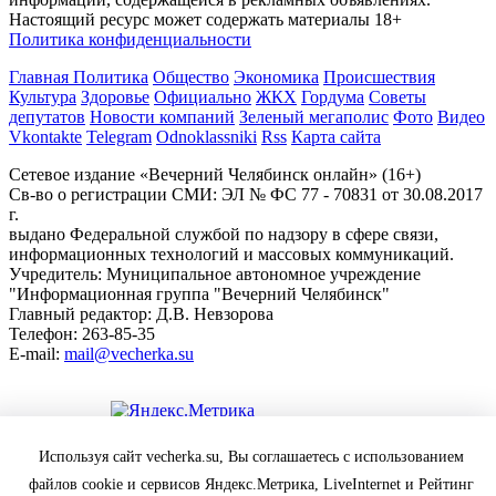
Настоящий ресурс может содержать материалы 18+
Политика конфиденциальности
Главная
Политика
Общество
Экономика
Происшествия
Культура
Здоровье
Официально
ЖКХ
Гордума
Советы
депутатов
Новости компаний
Зеленый мегаполис
Фото
Видео
Vkontakte
Telegram
Odnoklassniki
Rss
Карта сайта
Сетевое издание «Вечерний Челябинск онлайн» (16+)
Cв-во о регистрации СМИ: ЭЛ № ФС 77 - 70831 от 30.08.2017
г.
выдано Федеральной службой по надзору в сфере связи,
информационных технологий и массовых коммуникаций.
Учредитель: Муниципальное автономное учреждение
"Информационная группа "Вечерний Челябинск"
Главный редактор: Д.В. Невзорова
Телефон: 263-85-35
E-mail:
mail@vecherka.su
Цифровой элемент - разработка сайта
Используя сайт vecherka.su, Вы соглашаетесь с использованием
Все права защищены и охраняются законом.
файлов cookie и сервисов Яндекс.Метрика, LiveInternet и Рейтинг
При полном или частичном использовании материалов