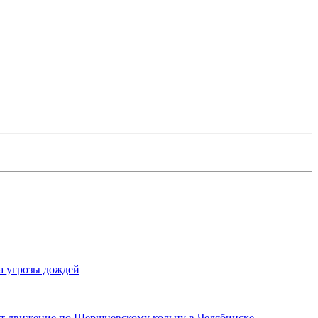
а угрозы дождей
ят движение по Шершневскому кольцу в Челябинске