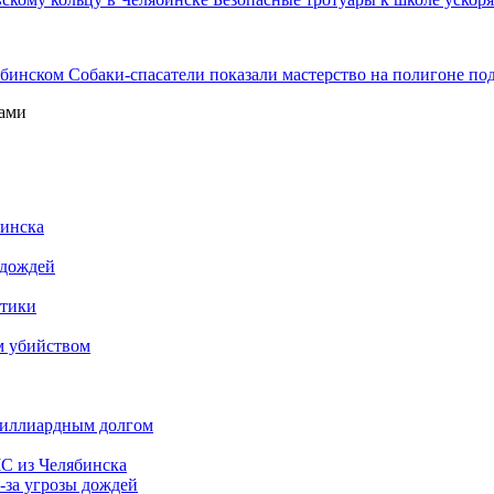
Собаки-спасатели показали мастерство на полигоне по
цами
бинска
 дождей
итики
м убийством
 миллиардным долгом
С из Челябинска
-за угрозы дождей