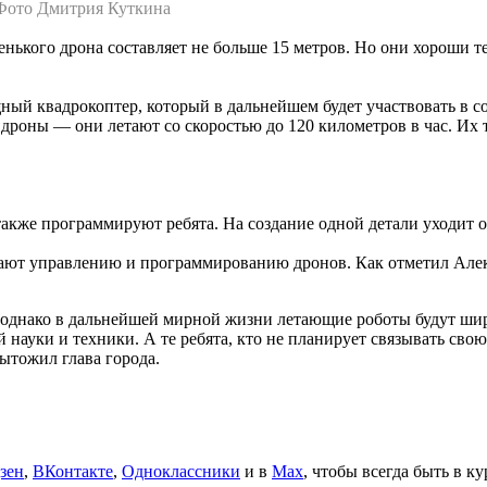
 Фото Дмитрия Куткина
ленького дрона составляет не больше 15 метров. Но они хороши т
ный квадрокоптер, который в дальнейшем будет участвовать в со
 дроны — они летают со скоростью до 120 километров в час. Их 
акже программируют ребята. На создание одной детали уходит от
бучают управлению и программированию дронов. Как отметил А
 однако в дальнейшей мирной жизни летающие роботы будут ши
й науки и техники. А те ребята, кто не планирует связывать св
ытожил глава города.
зен
,
ВКонтакте
,
Одноклассники
и в
Max
, чтобы всегда быть в к