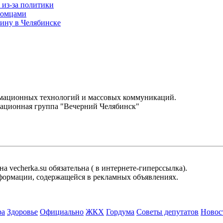
 из-за политики
томцами
ину в Челябинске
.
рмационных технологий и массовых коммуникаций.
ационная группа "Вечерний Челябинск"
 vecherka.su обязательна ( в интернете-гиперссылка).
информации, содержащейся в рекламных объявлениях.
ра
Здоровье
Официально
ЖКХ
Гордума
Советы депутатов
Новос