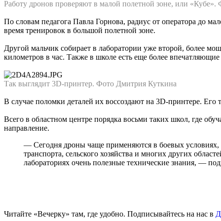
Работу дронов проверяют в малой полетной зоне, или «Кубе».
По словам педагога Павла Горнова, радиус от оператора до ма
время тренировок в большой полетной зоне.
Другой мальчик собирает в лаборатории уже второй, более мощ
километров в час. Также в школе есть еще более впечатляющие
Так выглядит 3D-принтер. Фото Дмитрия Куткина
В случае поломки деталей их воссоздают на 3D-принтере. Его т
Всего в областном центре порядка восьми таких школ, где о
направление.
— Сегодня дроны чаще применяются в боевых условиях,
транспорта, сельского хозяйства и многих других областе
лабораториях очень полезные технические знания, — под
Читайте «Вечерку» там, где удобно. Подписывайтесь на нас в
Д