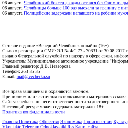
06 августа
Челябинский боксер дважды остался без Олимпиады
06 августа
Челябинцы больше 100 раз выехали за границу с пи
06 августа
Полицейские задержали напавшего на ребенка мужч
Сетевое издание «Вечерний Челябинск онлайн» (16+)
Cв-во о регистрации СМИ: ЭЛ № ФС 77 - 70831 от 30.08.2017 г
выдано Федеральной службой по надзору в сфере связи, инфо
Учредитель: Муниципальное автономное учреждение "Информ
Главный редактор: Д.В. Невзорова
Телефон: 263-85-35
E-mail:
mail@vecherka.su
Все права защищены и охраняются законом.
При полном или частичном использовании материалов ссылка на
Сайт vecherka.su не несет ответственности за достоверность 
Настоящий ресурс может содержать материалы 18+
Политика конфиденциальности
Главная
Политика
Общество
Экономика
Происшествия
Культу
Vkontakte
Telegram
Odnoklassniki
Rss
Карта сайта