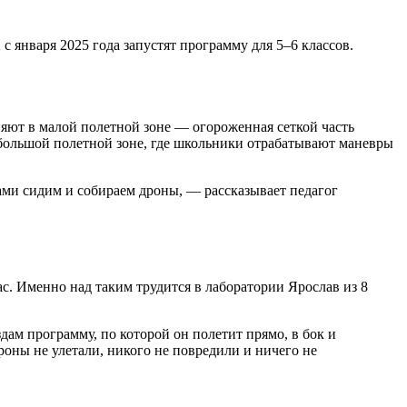
с января 2025 года запустят программу для 5–6 классов.
яют в малой полетной зоне — огороженная сеткой часть
в большой полетной зоне, где школьники отрабатывают маневры
тами сидим и собираем дроны, — рассказывает педагог
с. Именно над таким трудится в лаборатории Ярослав из 8
здам программу, по которой он полетит прямо, в бок и
роны не улетали, никого не повредили и ничего не