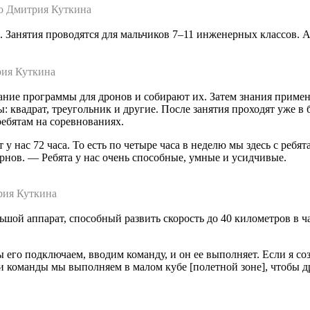
о Дмитрия Куткина
 Занятия проводятся для мальчиков 7–11 инженерных классов. А 
рия Куткина
ание программы для дронов и собирают их. Затем знания примен
: квадрат, треугольник и другие. После занятия проходят уже 
ребятам на соревнованиях.
у нас 72 часа. То есть по четыре часа в неделю мы здесь с ребя
ов. — Ребята у нас очень способные, умные и усидчивые.
рия Куткина
шой аппарат, способный развить скорость до 40 километров в ча
 его подключаем, вводим команду, и он ее выполняет. Если я со
Эти команды мы выполняем в малом кубе [полетной зоне], чтобы д