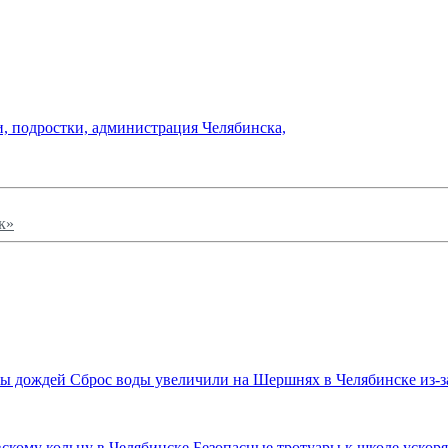
и,
подростки,
администрация Челябинска,
к»
Сброс воды увеличили на Шершнях в Челябинске из-з
Безопасные тротуары к школе ускор