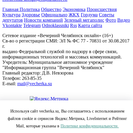
Главная
Политика
Общество
Экономика
Происшествия
Культура
Здоровье
Официально
ЖКХ
Гордума
Советы
депутатов
Новости компаний
Зеленый мегаполис
Фото
Видео
Vkontakte
Telegram
Odnoklassniki
Rss
Карта сайта
Сетевое издание «Вечерний Челябинск онлайн» (16+)
Cв-во о регистрации СМИ: ЭЛ № ФС 77 - 70831 от 30.08.2017
г.
выдано Федеральной службой по надзору в сфере связи,
информационных технологий и массовых коммуникаций.
Учредитель: Муниципальное автономное учреждение
"Информационная группа "Вечерний Челябинск"
Главный редактор: Д.В. Невзорова
Телефон: 263-85-35
E-mail:
mail@vecherka.su
Цифровой элемент - разработка сайта
Используя сайт vecherka.su, Вы соглашаетесь с использованием
Все права защищены и охраняются законом.
файлов cookie и сервисов Яндекс.Метрика, LiveInternet и Рейтинг
При полном или частичном использовании материалов
ссылка на vecherka.su обязательна ( в интернете-гиперссылка).
Mail, которые указаны в
Политике конфиденциальности.
Сайт vecherka.su не несет ответственности за достоверность