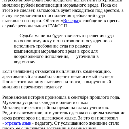
миллион рублей компенсации морального вреда. Пока он
этого не сделает, автомобиль будет находиться под арестом, а
в случае уклонения от исполнения требований суда —
выставлен на торги. Об этом «
Вечерке
» сообщили в пресс-
службе регионального ГУФССП.
— Судьба машины будет зависеть от решения суда
по основному иску и от готовности осужденного
исполнить требование суда по размеру
компенсации морального вреда в срок для
добровольного исполнения, — уточнили в
ведомстве.
Если челябинец откажется выплачивать компенсацию,
арестованный автомобиль оценит независимый эксперт.
После этого машину выставят на торги, а вырученный
миллион перечислят педагогу.
Резонансная история произошла в сентябре прошлого года.
Мужчина устроил скандал в одной из школ
Металлургического района прямо на глазах учеников.
Родителя возмутило, что учитель сделала его детям замечание
из-за разговоров на цыганском языке. За это он пригрозил
«
отрезать язык
» педагогу. От услышанного женщине стало
плохо, ее с инсультом доставили в реанимацию.