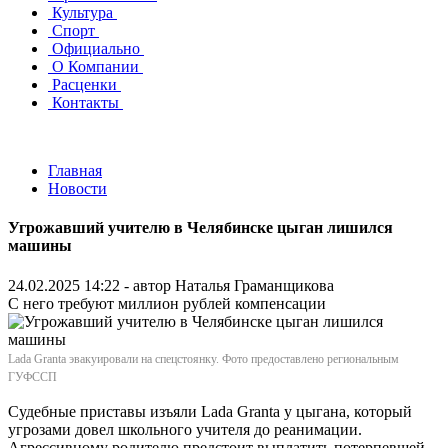
Культура
Спорт
Официально
О Компании
Расценки
Контакты
Главная
Новости
Угрожавший учителю в Челябинске цыган лишился
машины
24.02.2025 14:22 - автор
Наталья Граманщикова
С него требуют миллион рублей компенсации
Lada Granta эвакуировали на спецстоянку. Фото предоставлено региональным
ГУФССП
Судебные приставы изъяли Lada Granta у цыгана, который
угрозами довел школьного учителя до реанимации.
Агрессивному родителю предстоит выплатить потерпевшей