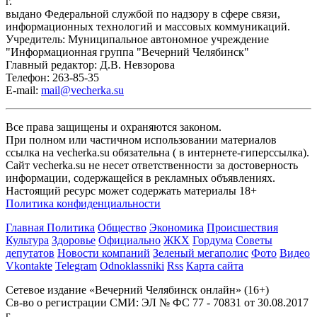
г.
выдано Федеральной службой по надзору в сфере связи,
информационных технологий и массовых коммуникаций.
Учредитель: Муниципальное автономное учреждение
"Информационная группа "Вечерний Челябинск"
Главный редактор: Д.В. Невзорова
Телефон: 263-85-35
E-mail:
mail@vecherka.su
Все права защищены и охраняются законом.
При полном или частичном использовании материалов
ссылка на vecherka.su обязательна ( в интернете-гиперссылка).
Сайт vecherka.su не несет ответственности за достоверность
информации, содержащейся в рекламных объявлениях.
Настоящий ресурс может содержать материалы 18+
Политика конфиденциальности
Главная
Политика
Общество
Экономика
Происшествия
Культура
Здоровье
Официально
ЖКХ
Гордума
Советы
депутатов
Новости компаний
Зеленый мегаполис
Фото
Видео
Vkontakte
Telegram
Odnoklassniki
Rss
Карта сайта
Сетевое издание «Вечерний Челябинск онлайн» (16+)
Cв-во о регистрации СМИ: ЭЛ № ФС 77 - 70831 от 30.08.2017
г.