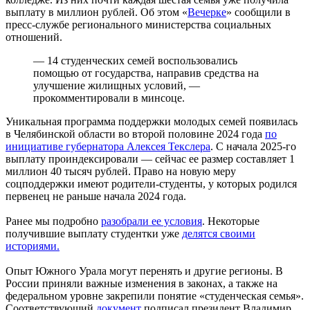
выплату в миллион рублей. Об этом «
Вечерке
» сообщили в
пресс-службе регионального министерства социальных
отношений.
— 14 студенческих семей воспользовались
помощью от государства, направив средства на
улучшение жилищных условий, —
прокомментировали в минсоце.
Уникальная программа поддержки молодых семей появилась
в Челябинской области во второй половине 2024 года
по
инициативе губернатора Алексея Текслера
. С начала 2025-го
выплату проиндексировали — сейчас ее размер составляет 1
миллион 40 тысяч рублей. Право на новую меру
соцподдержки имеют родители-студенты, у которых родился
первенец не раньше начала 2024 года.
Ранее мы подробно
разобрали ее условия
. Некоторые
получившие выплату студентки уже
делятся своими
историями.
Опыт Южного Урала могут перенять и другие регионы. В
России приняли важные изменения в законах, а также на
федеральном уровне закрепили понятие «студенческая семья».
Соответствующий
документ
подписал президент Владимир