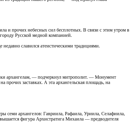
а и прочих небесных сил бесплотных. В связи с этим утром в
 городу Русской медной компанией.
еще недавно славился атеистическими традициями.
тники архангелам, — подчеркнул митрополит. — Монумент
на прочих заставках. А эта архангельская площадь, на
ры семи архангелов: Гавриила, Рафаила, Уриила, Селафиила,
озвышается фигура Архистратига Михаила — предводителя