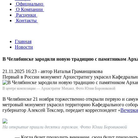
Официально
О Компании
Расценки
Контакты
Главная
Новости
В Челябинске зародили новую традицию с памятником Арх
21.11.2025 16:23 - автор
Наталья Граманщикова
Первый в России монумент Архистратигу украсил Кафедральн
В центре композиции — Архистратиг Михаил. Фото Юлии Боровиковой
В Челябинске 21 ноября торжественно открыли первую и сам
метровый монумент украсил территорию Кафедрального собора
губернатор Алексей Текслер, передает корреспондент «
Вечерк
На открытие пришли десятки горожан. Фото Юлии Боровиковой
— Когда будет проходить венчание, сюда будут приходить