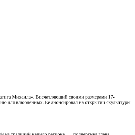
атига Михаила». Впечатляющий своими размерами 17-
цию для влюбленных. Ее анонсировал на открытии скульптуры
ной из традиций нашего региона, — подчеркнул глава