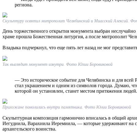
региона.
Скульптуру освятил митрополит Челябинский и Миасский Алексий. Фо
День торжественного открытия монумента выбран неслучайно 
храме прошла Божественная литургия, а после митрополит Че
Владыка подчеркнул, что еще пять лет назад не мог представи
Так выглядит монумент изнутри. Фото Юлии Боровиковой
— Это историческое событие для Челябинска и для всей
стал украшением и одним из символов города. Думаю, что
которой он установлен, станет местом притяжения людей
Прихожане помолились внутри памятника. Фото Юлии Боровиковой
Скульптурная композиция гармонично вписалась в общий архит
Иегудиила, Варахиила Иеремиила, — которые удерживают на с
архангельского воинства.