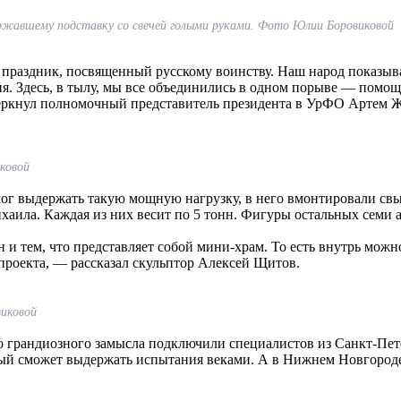
ержавшему подставку со свечей голыми руками. Фото Юлии Боровиковой
раздник, посвященный русскому воинству. Наш народ показывае
я. Здесь, в тылу, мы все объединились в одном порыве — помо
черкнул полномочный представитель президента в УрФО Артем Ж
ковой
мог выдержать такую мощную нагрузку, в него вмонтировали св
аила. Каждая из них весит по 5 тонн. Фигуры остальных семи 
 и тем, что представляет собой мини-храм. То есть внутрь можн
проекта, — рассказал скульптор Алексей Щитов.
иковой
го грандиозного замысла подключили специалистов из Санкт-Пе
ый сможет выдержать испытания веками. А в Нижнем Новгороде к