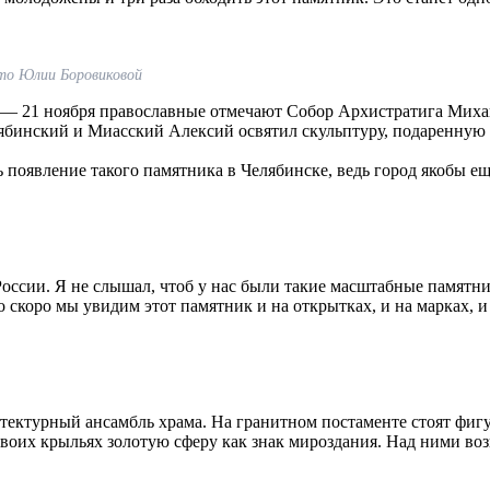
то Юлии Боровиковой
— 21 ноября православные отмечают Собор Архистратига Михаил
лябинский и Миасский Алексий освятил скульптуру, подаренную
ть появление такого памятника в Челябинске, ведь город якобы 
 России. Я не слышал, чтоб у нас были такие масштабные памя
 скоро мы увидим этот памятник и на открытках, и на марках, и 
.
ектурный ансамбль храма. На гранитном постаменте стоят фигу
воих крыльях золотую сферу как знак мироздания. Над ними в