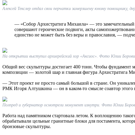
Алексей Текслер отдал свои перчатки замерзшему юному помощнику, д
— «Собор Архистратига Михаила» — это замечательный п
совершают героические подвиги, акты самопожертвовани
единство не может быть без веры и православия, — под
На открытии выступил архиерейский хор «Аксиос». Фото Юлии Борови
Общий вес скульптуры достигает 400 тонн. Чтобы фундамент 
композиции — золотой шар и главная фигура Архистратига Мих
— Этот проект не просто самый большой в стране. Он уникален
РМК Игоря Алтушкина — он в каком-то смысле соавтор этого 
Полпред и губернатор осмотрели монумент изнутри. Фото Юлии Боров
Работа над памятником стартовала летом. К воплощению тако
обрабатывали цельные гранитные блоки для постамента, котор
бронзовые скульптуры.