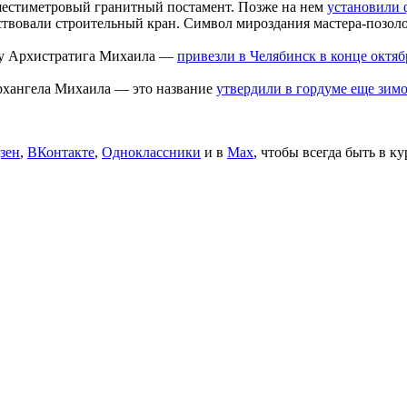
естиметровый гранитный постамент. Позже на нем
установили 
ствовали строительный кран. Символ мироздания мастера-позол
ру Архистратига Михаила —
привезли в Челябинск в конце октяб
архангела Михаила — это название
утвердили в гордуме еще зимо
зен
,
ВКонтакте
,
Одноклассники
и в
Max
, чтобы всегда быть в к