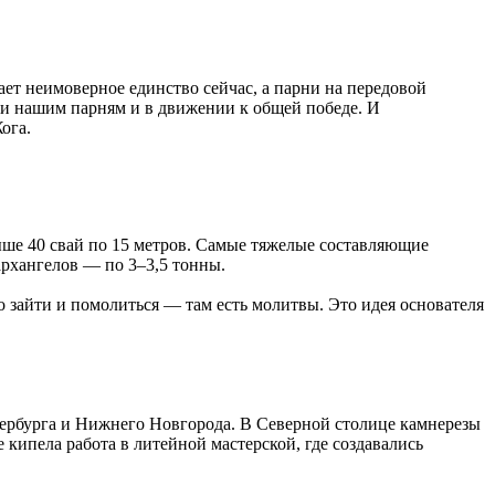
т неимоверное единство сейчас, а парни на передовой
щи нашим парням и в движении к общей победе. И
ога.
ыше 40 свай по 15 метров. Самые тяжелые составляющие
архангелов — по 3–3,5 тонны.
о зайти и помолиться — там есть молитвы. Это идея основателя
тербурга и Нижнего Новгорода. В Северной столице камнерезы
ипела работа в литейной мастерской, где создавались