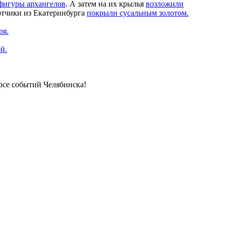
фигуры архангелов
. А затем на их крылья
возложили
отчики из Екатеринбурга
покрыли сусальным золотом.
ря.
й.
урсе событий Челябинска!