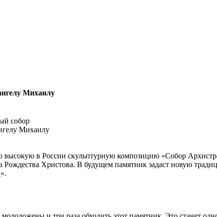
ангелу Михаилу
ый собор
ую высокую в России скульптурную композицию «Собор Архистр
 Рождества Христова. В будущем памятник задаст новую тради
и
».
 молодожены и три раза обходить этот памятник. Это станет од