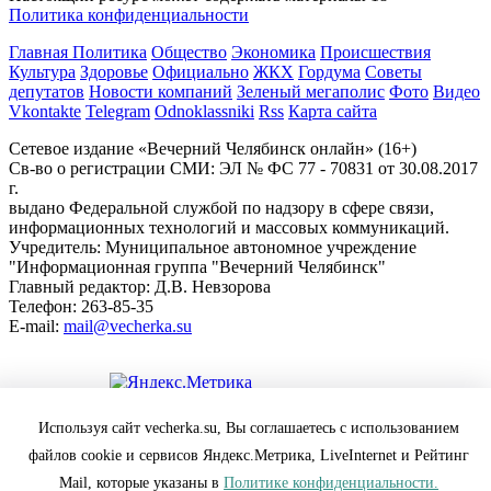
Политика конфиденциальности
Главная
Политика
Общество
Экономика
Происшествия
Культура
Здоровье
Официально
ЖКХ
Гордума
Советы
депутатов
Новости компаний
Зеленый мегаполис
Фото
Видео
Vkontakte
Telegram
Odnoklassniki
Rss
Карта сайта
Сетевое издание «Вечерний Челябинск онлайн» (16+)
Cв-во о регистрации СМИ: ЭЛ № ФС 77 - 70831 от 30.08.2017
г.
выдано Федеральной службой по надзору в сфере связи,
информационных технологий и массовых коммуникаций.
Учредитель: Муниципальное автономное учреждение
"Информационная группа "Вечерний Челябинск"
Главный редактор: Д.В. Невзорова
Телефон: 263-85-35
E-mail:
mail@vecherka.su
Цифровой элемент - разработка сайта
Используя сайт vecherka.su, Вы соглашаетесь с использованием
Все права защищены и охраняются законом.
файлов cookie и сервисов Яндекс.Метрика, LiveInternet и Рейтинг
При полном или частичном использовании материалов
ссылка на vecherka.su обязательна ( в интернете-гиперссылка).
Mail, которые указаны в
Политике конфиденциальности.