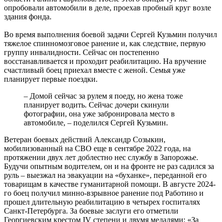
опробовали автомобили в деле, проехав пробный круг возле
здания фонда.
Во время выполнения боевой задачи Сергей Кузьмин получил
тяжелое спинномозговое ранение и, как следствие, первую
группу инвалидности. Сейчас он постепенно
восстанавливается и проходит реабилитацию. На вручение
счастливый боец приехал вместе с женой. Семья уже
планирует первые поездки.
– Домой сейчас за рулем я поеду, но жена тоже
планирует водить. Сейчас дочери скинули
фотографии, она уже забронировала место в
автомобиле, – поделился Сергей Кузьмин.
Ветеран боевых действий Александр Созыкин,
мобилизованный на СВО еще в сентябре 2022 года, на
протяжении двух лет доблестно нес службу в Запорожье.
Будучи опытным водителем, он и на фронте не раз садился за
руль – выезжал на эвакуации на «буханке», переданной его
товарищам в качестве гуманитарной помощи. В августе 2024-
го боец получил минно-взрывное ранение под Работино и
прошел длительную реабилитацию в четырех госпиталях
Санкт-Петербурга. За боевые заслуги его отметили
Георгиевским крестом IV степени и двумя медалями: «За