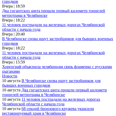
городков
Вчера | 18:59
Два гигантских щита прошли первый километр тоннелей
метротрама в Челябинске
Вчера | 18:22
11 человек пострадали на железных дорогах Челябинской
области с начала года
Вчера | 20:40
В Челябинске снова ищут застройщиков для бывших военных
городков
Вчера | 18:22
11 человек пострадали на железных дорогах Челябинской
области с начала года
Вчера | 15:59
Хореограф объяснила челябинцам связь фламенко с русскими
цыганами
Новости
10 августа
В Челябинске снова ищут застройщиков для
бывших военных городков
10 августа
Два гигантских щита прошли первый километр
тоннелей метротрама в Челябинске
10 августа
11 человек пострадали на железных дорогах
Челябинской области с начала года
10 августа
68 секций бронзового кружева украсили
реставрируемый храм в Челябинске