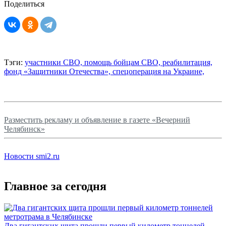
Поделиться
Тэги:
участники СВО,
помощь бойцам СВО,
реабилитация,
фонд «Защитники Отечества»,
спецоперация на Украине,
Разместить рекламу и объявление в газете «Вечерний
Челябинск»
Новости smi2.ru
Главное за сегодня
Два гигантских щита прошли первый километр тоннелей