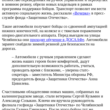
в зимнюю резину, обрели новых владельцев в рамках
программы поддержки бойцов. Транспорт позволит им вести
активную социальную жизнь, рассказали
«Вечерке»
в пресс-
службе фонда «Защитники Отечества».
Такие автомобили получают бойцы со сдвоенной ампутацией
нижних конечностей, на коляске и с тяжелым поражением
опорно-двигательного аппарата. Перед выездом на улицы
Челябинска они
проходят обучение в ДОСААФе
. Автомобили
заранее снабдили зимней резиной для безопасности на
дорогах.
– Автомобили с ручным управлением сделают
жизнь наших героев более комфортной, дадут
дополнительную возможность работать, учиться,
проводить время с близкими, – уверена статс-
секретарь – заместитель Министра обороны РФ,
председатель фонда «Защитники Отечества» Анна
Цивилева.
Счастливыми обладателями новых машин, собранных на
калининградском заводе, стали ветераны Сергей Кузьмин и
Александр Созыкин. Ключи им вручила руководитель
филиала госфонда «Защитники Отечества» по Челябинской
области Галина Гаврилова. После этого бойцы тут же