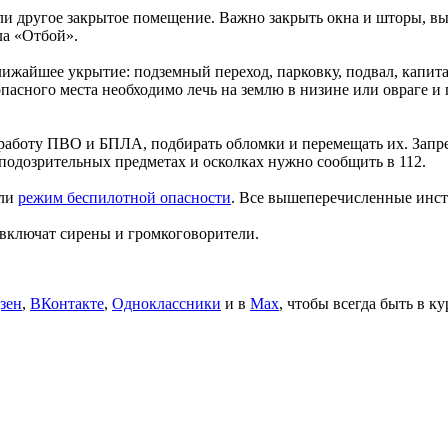
ли другое закрытое помещение. Важно закрыть окна и шторы, вы
ла «Отбой».
лижайшее укрытие: подземный переход, парковку, подвал, капита
асного места необходимо лечь на землю в низине или овраге и
 работу ПВО и БПЛА, подбирать обломки и перемещать их. Запре
подозрительных предметах и осколках нужно сообщить в 112.
или
режим беспилотной опасности
. Все вышеперечисленные инст
 включат сирены и громкоговорители.
зен
,
ВКонтакте
,
Одноклассники
и в
Max
, чтобы всегда быть в к