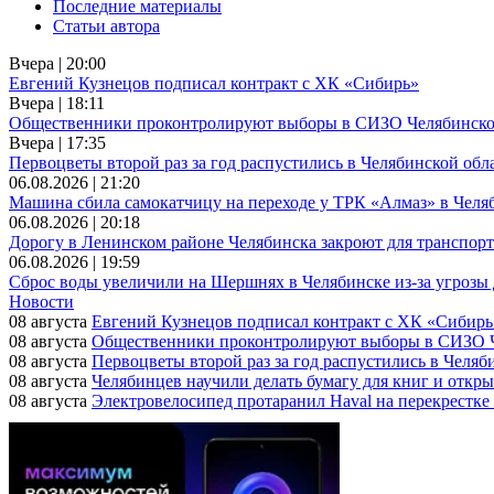
Последние материалы
Статьи автора
Вчера | 20:00
Евгений Кузнецов подписал контракт с ХК «Сибирь»
Вчера | 18:11
Общественники проконтролируют выборы в СИЗО Челябинско
Вчера | 17:35
Первоцветы второй раз за год распустились в Челябинской обл
06.08.2026 | 21:20
Машина сбила самокатчицу на переходе у ТРК «Алмаз» в Челя
06.08.2026 | 20:18
Дорогу в Ленинском районе Челябинска закроют для транспорта
06.08.2026 | 19:59
Сброс воды увеличили на Шершнях в Челябинске из-за угрозы
Новости
08 августа
Евгений Кузнецов подписал контракт с ХК «Сибирь
08 августа
Общественники проконтролируют выборы в СИЗО Ч
08 августа
Первоцветы второй раз за год распустились в Челяб
08 августа
Челябинцев научили делать бумагу для книг и откр
08 августа
Электровелосипед протаранил Haval на перекрестке