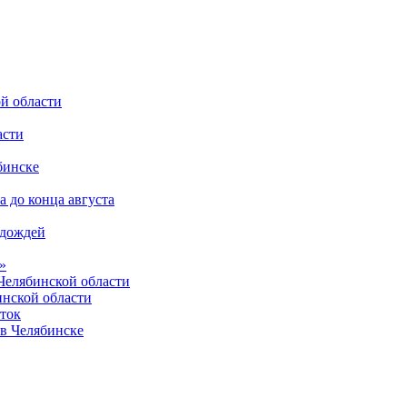
й области
асти
бинске
 до конца августа
 дождей
»
елябинской области
инской области
ыток
 в Челябинске