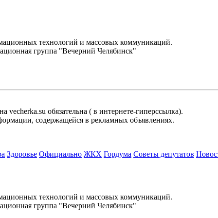
.
рмационных технологий и массовых коммуникаций.
ационная группа "Вечерний Челябинск"
 vecherka.su обязательна ( в интернете-гиперссылка).
информации, содержащейся в рекламных объявлениях.
ра
Здоровье
Официально
ЖКХ
Гордума
Советы депутатов
Новос
.
рмационных технологий и массовых коммуникаций.
ационная группа "Вечерний Челябинск"