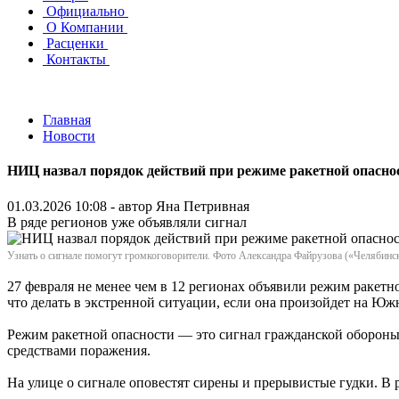
Официально
О Компании
Расценки
Контакты
Главная
Новости
НИЦ назвал порядок действий при режиме ракетной опасно
01.03.2026 10:08 - автор
Яна Петривная
В ряде регионов уже объявляли сигнал
Узнать о сигнале помогут громкоговорители. Фото Александра Файрузова («Челябинс
27 февраля не менее чем в 12 регионах объявили режим ракетн
что делать в экстренной ситуации, если она произойдет на Ю
Режим ракетной опасности — это сигнал гражданской обороны,
средствами поражения.
На улице о сигнале оповестят сирены и прерывистые гудки. В