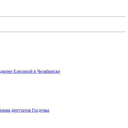
адионе Елесиной в Челябинске
борам депутатов Госдумы