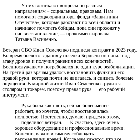
— У них возникают вопросы по разным
направлениям – социальным, правовым. Нам
помогают соцкоординаторы фонда «Защитники
Отечества», которые работают по всей области и
начинают помогать бойцам, пока они проходят у
нас восстановление, — прокомментировала
Татьяна Василенко.
Ветеран СВО Иван Семеленко подписал контракт в 2023 году.
Во время боевого задания у поселка Бердычи он попал под
атаку дронов и получил ранения всех конечностей.
Военнослужащему потребовался не один курс реабилитации.
На третий раз врачам удалось восстановить функции его
правой руки, которая почти не двигалась, и снизить болевые
ощущения. В мирной жизни Иван Семеленко трудится
столяром и токарем, поэтому правая рука — его рабочий
инструмент.
— Рука была как плеть, сейчас более-менее
работает, но хочется, чтобы восстановилась
полностью. Постепенно, думаю, придем к этому,
— поделился ветеран. — К счастью, здесь очень
хорошее оборудование и профессиональные врачи.
Конечно, важно и самому соблюдать
рекомендации врачей. Когда нам кажется, что все