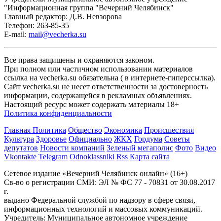
"Информационная группа "Вечерний Челябинск"
Главный редактор: Д.В. Невзорова
Телефон: 263-85-35
E-mail:
mail@vecherka.su
Все права защищены и охраняются законом.
При полном или частичном использовании материалов
ссылка на vecherka.su обязательна ( в интернете-гиперссылка).
Сайт vecherka.su не несет ответственности за достоверность
информации, содержащейся в рекламных объявлениях.
Настоящий ресурс может содержать материалы 18+
Политика конфиденциальности
Главная
Политика
Общество
Экономика
Происшествия
Культура
Здоровье
Официально
ЖКХ
Гордума
Советы
депутатов
Новости компаний
Зеленый мегаполис
Фото
Видео
Vkontakte
Telegram
Odnoklassniki
Rss
Карта сайта
Сетевое издание «Вечерний Челябинск онлайн» (16+)
Cв-во о регистрации СМИ: ЭЛ № ФС 77 - 70831 от 30.08.2017
г.
выдано Федеральной службой по надзору в сфере связи,
информационных технологий и массовых коммуникаций.
Учредитель: Муниципальное автономное учреждение