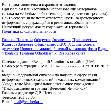
Все права защищены и охраняются законом.
При полном или частичном использовании материалов
ссылка на vecherka.su обязательна ( в интернете-гиперссылка).
Сайт vecherka.su не несет ответственности за достоверность
информации, содержащейся в рекламных объявлениях.
Настоящий ресурс может содержать материалы 18+
Политика конфиденциальности
Главная
Политика
Общество
Экономика
Происшествия
Культура
Здоровье
Официально
ЖКХ
Гордума
Советы
депутатов
Новости компаний
Зеленый мегаполис
Фото
Видео
Vkontakte
Telegram
Odnoklassniki
Rss
Карта сайта
Сетевое издание «Вечерний Челябинск онлайн» (16+)
Cв-во о регистрации СМИ: ЭЛ № ФС 77 - 70831 от 30.08.2017
г.
выдано Федеральной службой по надзору в сфере связи,
информационных технологий и массовых коммуникаций.
Учредитель: Муниципальное автономное учреждение
"Информационная группа "Вечерний Челябинск"
Главный редактор: Д.В. Невзорова
Телефон: 263-85-35
E-mail:
mail@vecherka.su