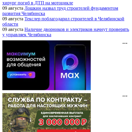
хирург погиб в ДТП на мотоцикле
09 августа
Лошкин назвал труд строителей фундаментом
развития Челябинска
09 августа
Текслер поблагодарил строителей в Челябинской
области
09 августа
Наличие дворников и электриков начнут проверять
у управляек Челябинска