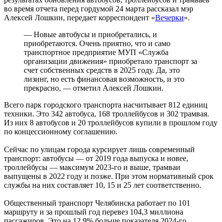
во время отчета перед гордумой 24 марта рассказал мэр
Алексей Лошкин, передает корреспондент «
Вечерки
».
— Новые автобусы и приобретались, и
приобретаются. Очень приятно, что и само
транспортное предприятие МУП «Служба
организации движения» приобретало транспорт за
счет собственных средств в 2025 году. Да, это
лизинг, но есть финансовая возможность, и это
прекрасно, — отметил Алексей Лошкин.
Всего парк городского транспорта насчитывает 812 единиц
техники. Это 342 автобуса, 168 троллейбусов и 302 трамвая.
Из них 8 автобусов и 20 троллейбусов купили в прошлом году
по концессионному соглашению.
Сейчас по улицам города курсирует лишь современный
транспорт: автобусы — от 2019 года выпуска и новее,
троллейбусы — максимум 2023-го и выше, трамваи
выпущены в 2022 году и позже. При этом нормативный срок
службы на них составляет 10, 15 и 25 лет соответственно.
Общественный транспорт Челябинска работает по 101
маршруту и за прошлый год перевез 104,3 миллиона
пассажиров. Это на 12,9% больше показателя 2024-го.