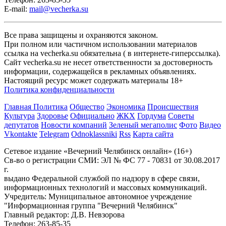
E-mail:
mail@vecherka.su
Все права защищены и охраняются законом.
При полном или частичном использовании материалов
ссылка на vecherka.su обязательна ( в интернете-гиперссылка).
Сайт vecherka.su не несет ответственности за достоверность
информации, содержащейся в рекламных объявлениях.
Настоящий ресурс может содержать материалы 18+
Политика конфиденциальности
Главная
Политика
Общество
Экономика
Происшествия
Культура
Здоровье
Официально
ЖКХ
Гордума
Советы
депутатов
Новости компаний
Зеленый мегаполис
Фото
Видео
Vkontakte
Telegram
Odnoklassniki
Rss
Карта сайта
Сетевое издание «Вечерний Челябинск онлайн» (16+)
Cв-во о регистрации СМИ: ЭЛ № ФС 77 - 70831 от 30.08.2017
г.
выдано Федеральной службой по надзору в сфере связи,
информационных технологий и массовых коммуникаций.
Учредитель: Муниципальное автономное учреждение
"Информационная группа "Вечерний Челябинск"
Главный редактор: Д.В. Невзорова
Телефон: 263-85-35