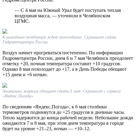
— С 4 мая на Южный Урал будет поступать теплая
воздушная масса, — уточнили в Челябинском
ЦГМС.
К выходным челябинцев ждет похолодание. Скриншот сайта
Гидрометцентра России
Воздух начнет прогреваться постепенно. По информации
Гидрометцентра России, днем 6 и 7 мая Челябинск преодолеет
отметку +20, ночная температура составит +10 градусов.
Однако 8 мая похолодает до +17, а в День Победы обещают
+15 днем и +6 ночью.
Аномально жарким обещает стать 6 мая. Скриншот с сервиса
«Яндекс.Погода»
По сведениям «Яндекс.Погода», к 6 мая столбики
термометров поднимутся до +25 градусов в дневные часы.
Тепло задержится до конца рабочей недели. Небольшие дожди
ожидаются 7 и 8 мая, при этом днем температура в городе
будет на уровне +21–23, ночью — +10–12.