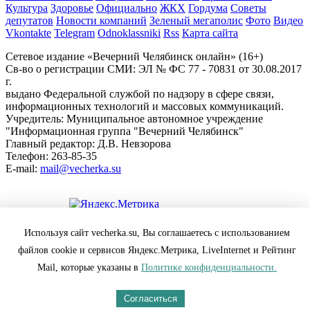
Культура
Здоровье
Официально
ЖКХ
Гордума
Советы
депутатов
Новости компаний
Зеленый мегаполис
Фото
Видео
Vkontakte
Telegram
Odnoklassniki
Rss
Карта сайта
Сетевое издание «Вечерний Челябинск онлайн» (16+)
Cв-во о регистрации СМИ: ЭЛ № ФС 77 - 70831 от 30.08.2017
г.
выдано Федеральной службой по надзору в сфере связи,
информационных технологий и массовых коммуникаций.
Учредитель: Муниципальное автономное учреждение
"Информационная группа "Вечерний Челябинск"
Главный редактор: Д.В. Невзорова
Телефон: 263-85-35
E-mail:
mail@vecherka.su
Цифровой элемент - разработка сайта
Используя сайт vecherka.su, Вы соглашаетесь с использованием
Все права защищены и охраняются законом.
файлов cookie и сервисов Яндекс.Метрика, LiveInternet и Рейтинг
При полном или частичном использовании материалов
ссылка на vecherka.su обязательна ( в интернете-гиперссылка).
Mail, которые указаны в
Политике конфиденциальности.
Сайт vecherka.su не несет ответственности за достоверность
информации, содержащейся в рекламных объявлениях.
Согласиться
Настоящий ресурс может содержать материалы 18+