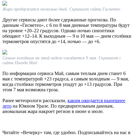
Жара продержится несколько дней. Скриншот сайта Гисметео
Другие сервисы дают более сдержанные прогнозы. По
данным «Гисметео», с 6 по 8 мая дневные температуры будут
на уровне +20–22 градусов. Однако ночью синоптики
обещают +12–14. К выходным — 9 и 10 мая — днем столбики
термометров опустятся до +14, ночью — до +6.
Самым холодным на этой неделе ожидается 9 мая. Скриншот с
сайта Погода Mail
По информации сервиса Mail, самым теплым днем станет 6
мая с температурой +23 градуса, а самым холодным — 9 мая,
когда столбики термометров упадут до +13 градусов. При
этом 7 мая возможна гроза.
Ранее метеорологи рассказали,
каким ожидается нынешнее
лето
на Южном Урале. По предварительным данным,
аномальная жара накроет регион в июне и июле.
Читайте «Вечерку» там, где удобно. Подписывайтесь на нас в