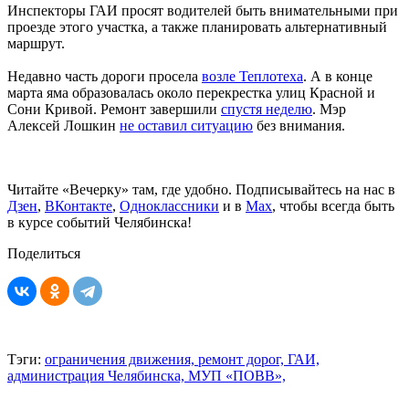
Инспекторы ГАИ просят водителей быть внимательными при
проезде этого участка, а также планировать альтернативный
маршрут.
Недавно часть дороги просела
возле Теплотеха
. А в конце
марта яма образовалась около перекрестка улиц Красной и
Сони Кривой. Ремонт завершили
спустя неделю
. Мэр
Алексей Лошкин
не оставил ситуацию
без внимания.
Читайте «Вечерку» там, где удобно. Подписывайтесь на нас в
Дзен
,
ВКонтакте
,
Одноклассники
и в
Max
, чтобы всегда быть
в курсе событий Челябинска!
Поделиться
Тэги:
ограничения движения,
ремонт дорог,
ГАИ,
администрация Челябинска,
МУП «ПОВВ»,