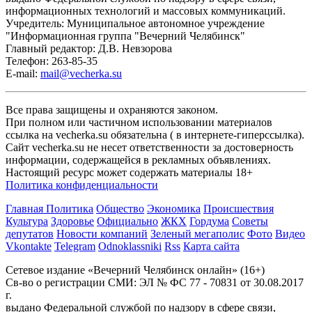
информационных технологий и массовых коммуникаций.
Учредитель: Муниципальное автономное учреждение
"Информационная группа "Вечерний Челябинск"
Главный редактор: Д.В. Невзорова
Телефон: 263-85-35
E-mail:
mail@vecherka.su
Все права защищены и охраняются законом.
При полном или частичном использовании материалов
ссылка на vecherka.su обязательна ( в интернете-гиперссылка).
Сайт vecherka.su не несет ответственности за достоверность
информации, содержащейся в рекламных объявлениях.
Настоящий ресурс может содержать материалы 18+
Политика конфиденциальности
Главная
Политика
Общество
Экономика
Происшествия
Культура
Здоровье
Официально
ЖКХ
Гордума
Советы
депутатов
Новости компаний
Зеленый мегаполис
Фото
Видео
Vkontakte
Telegram
Odnoklassniki
Rss
Карта сайта
Сетевое издание «Вечерний Челябинск онлайн» (16+)
Cв-во о регистрации СМИ: ЭЛ № ФС 77 - 70831 от 30.08.2017
г.
выдано Федеральной службой по надзору в сфере связи,