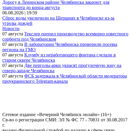
Дорогу в Ленинском районе Челябинска закроют для
транспорта до конца августа
06.08.2026 | 19:59
Сброс воды увеличили на Шершнях в Челябинске из-за
угрозы дождей
Новости
07 августа
Текслер оценил производство всемирно известного
сорбента под Челябинском
07 августа
В лаборатории Челябинска проверили посевы
региона на ГМО
07 августа
Клумбу из неработающего фонтана сделали в
старом сквере Челябинска
07 августа
Две перголы-арки украсят прогулочную зону на
северо-западе Челябинска
07 августа
ФСБ задержала в Челябинской области модератора
проукраинского Telegram-канала
Сетевое издание «Вечерний Челябинск онлайн» (16+)
Cв-во о регистрации СМИ: ЭЛ № ФС 77 - 70831 от 30.08.2017
г.
выдано Федеральной службой по надзору в сфере связи,