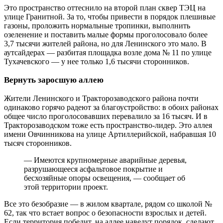
Это пространство оттеснило на второй план сквер ТЭЦ на
улице Гранитной. За то, чтобы привести в порядок плешивые
газоны, проложить нормальные тропинки, выполнить
озеленение и поставить малые формы проголосовало более
3,7 тысячи жителей района, но для Ленинского это мало. В
аутсайдерах — разбитая площадка возле дома № 11 по улице
Тухачевского — у нее только 1,6 тысячи сторонников.
Вернуть заросшую аллею
Жители Ленинского и Тракторозаводского района почти
одинаково горячо радеют за благоустройство: в обоих районах
общее число проголосовавших перевалило за 16 тысяч. И в
Тракторозаводском тоже есть пространство-лидер. Это аллея
имени Овчинникова на улице Артиллерийской, набравшая 10
тысяч сторонников.
— Имеются крупномерные аварийные деревья,
разрушающееся асфальтовое покрытие и
бесхозяйные опоры освещения, — сообщает об
этой территории проект.
Все это безобразие — в жилом квартале, рядом со школой №
62, так что встает вопрос о безопасности взрослых и детей.
Если территория победит, на аллее наведут порядок, сделают