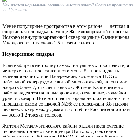
Как насчет нормальной лестницы вместо этого? Фото из проекта по
ул. Цвиллинга
Менее популярные пространства в этом районе — детская и
спортивная площадка на улице Железнодорожной в поселке
Исаково и внутриквартальный сквер на улице Овчинникова.
У каждого из них около 1,5 тысячи голосов.
Неуверенные лидеры
Если выбирать не тройку самых популярных пространств, а
четверку, то на последнее место могла бы претендовать
зеленая зона по улице Набережной, возле дома 11. Это
небольшой сквер рядом с жилой многоэтажкой, но он смог
набрать более 7,5 тысячи голосов. Жители Калининского
района надеются на новые дорожки, озеленение, скамейки,
урны и фонари. Но в этой части города неплохие шансы и у
площадки рядом со школой №36: ее поддержали 3,8 тысячи
человек. Сквер между домами 55 и 59 по Российской отстает
— всего 1,2 тысячи голосов.
Жители Металлургического района отдали предпочтение
пешеходной зоне от киноцентра Импульс до бассейна
«Строитель» по 50-летия ВЛКСМ. Собранные 6,5 тысячи