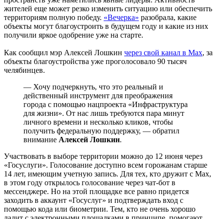
жителей еще может резко изменить ситуацию или обеспечить
территориям полную победу.
«Вечерка»
разобрала, какие
объекты могут благоустроить в будущем году и какие из них
получили яркое одобрение уже на старте.
Как сообщил мэр Алексей Лошкин
через свой канал в Мах
, за
объекты благоустройства уже проголосовало 90 тысяч
челябинцев.
— Хочу подчеркнуть, что это реальный и
действенный инструмент для преображения
города с помощью нацпроекта «Инфраструктура
для жизни». От нас лишь требуются пара минут
личного времени и несколько кликов, чтобы
получить федеральную поддержку, — обратил
внимание
Алексей Лошкин
.
Участвовать в выборе территории можно до 12 июня через
«Госуслуги». Голосование доступно всем горожанам старше
14 лет, имеющим учетную запись. Для тех, кто дружит с Мах,
в этом году открылось голосование через чат-бот в
мессенджере. Но на этой площадке все равно придется
заходить в аккаунт «Госуслуг» и подтверждать вход с
помощью кода или биометрии. Тем, кто не очень хорошо
ладит с электронными площадками в принципе, помогают