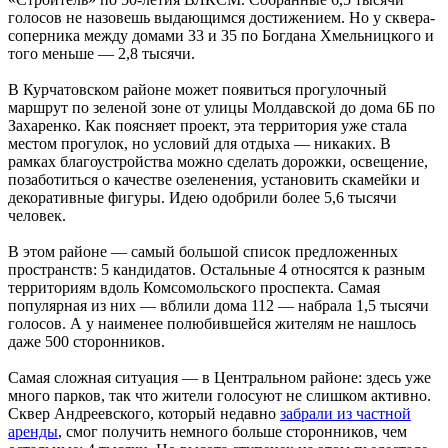
голосов не назовешь выдающимся достижением. Но у сквера-
соперника между домами 33 и 35 по Богдана Хмельницкого и
того меньше — 2,8 тысячи.
В Курчатовском районе может появиться прогулочный
маршрут по зеленой зоне от улицы Молдавской до дома 6Б по
Захаренко. Как поясняет проект, эта территория уже стала
местом прогулок, но условий для отдыха — никаких. В
рамках благоустройства можно сделать дорожки, освещение,
позаботиться о качестве озеленения, установить скамейки и
декоративные фигуры. Идею одобрили более 5,6 тысячи
человек.
В этом районе — самый большой список предложенных
пространств: 5 кандидатов. Остальные 4 относятся к разным
территориям вдоль Комсомольского проспекта. Самая
популярная из них — вблили дома 112 — набрала 1,5 тысячи
голосов. А у наименее полюбившейся жителям не нашлось
даже 500 сторонников.
Самая сложная ситуация — в Центральном районе: здесь уже
много парков, так что жители голосуют не слишком активно.
Сквер Андреевского, который недавно
забрали из частной
аренды
, смог получить немного больше сторонников, чем