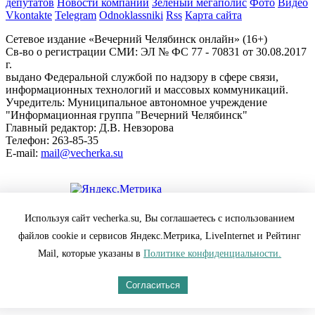
депутатов
Новости компаний
Зеленый мегаполис
Фото
Видео
Vkontakte
Telegram
Odnoklassniki
Rss
Карта сайта
Сетевое издание «Вечерний Челябинск онлайн» (16+)
Cв-во о регистрации СМИ: ЭЛ № ФС 77 - 70831 от 30.08.2017
г.
выдано Федеральной службой по надзору в сфере связи,
информационных технологий и массовых коммуникаций.
Учредитель: Муниципальное автономное учреждение
"Информационная группа "Вечерний Челябинск"
Главный редактор: Д.В. Невзорова
Телефон: 263-85-35
E-mail:
mail@vecherka.su
Цифровой элемент - разработка сайта
Используя сайт vecherka.su, Вы соглашаетесь с использованием
Все права защищены и охраняются законом.
файлов cookie и сервисов Яндекс.Метрика, LiveInternet и Рейтинг
При полном или частичном использовании материалов
ссылка на vecherka.su обязательна ( в интернете-гиперссылка).
Mail, которые указаны в
Политике конфиденциальности.
Сайт vecherka.su не несет ответственности за достоверность
информации, содержащейся в рекламных объявлениях.
Согласиться
Настоящий ресурс может содержать материалы 18+
Политика конфиденциальности