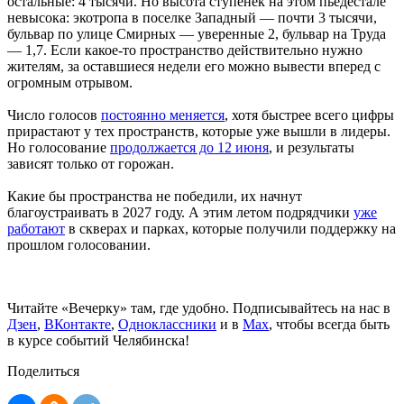
остальные: 4 тысячи. Но высота ступенек на этом пьедестале
невысока: экотропа в поселке Западный — почти 3 тысячи,
бульвар по улице Смирных — уверенные 2, бульвар на Труда
— 1,7. Если какое-то пространство действительно нужно
жителям, за оставшиеся недели его можно вывести вперед с
огромным отрывом.
Число голосов
постоянно меняется
, хотя быстрее всего цифры
прирастают у тех пространств, которые уже вышли в лидеры.
Но голосование
продолжается до 12 июня
, и результаты
зависят только от горожан.
Какие бы пространства не победили, их начнут
благоустраивать в 2027 году. А этим летом подрядчики
уже
работают
в скверах и парках, которые получили поддержку на
прошлом голосовании.
Читайте «Вечерку» там, где удобно. Подписывайтесь на нас в
Дзен
,
ВКонтакте
,
Одноклассники
и в
Max
, чтобы всегда быть
в курсе событий Челябинска!
Поделиться