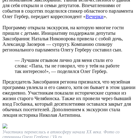
для себя открыли и семьи депутатов. Впечатлениями от
события в соцсетях поделился спикер областного парламента
Олег Гербер, передает корреспондент «
Вечерки
».
Программу открыла экскурсия, на которую многие гости
пришли с детьми. Инициативу поддержали депутаты
Заксобрания: Наталья Никонорова привела с собой дочь,
Александр Заозеров — супругу. Компанию спикеру
регионального парламента Олегу Герберу составил сын.
— Лучшим отзывом лично для меня стали его
слова: «Папа, ты не говорил, что у тебя на работе
так интересно!», — поделился Олег Гербер.
Председатель Заксобрания региона признался, что музейная
программа увлекла и его самого, хотя он бывает в этом здании
ежедневно. Участникам показали исторические сценки из
жизни старого Челябинска. Также их провели через бывший
вход Госбанка, который десятилетиями оставался закрыт для
обычных посетителей. Дополнением к экскурсии стала
лекция историка Николая Антипина.
Участники перенеслись в атмосферу начала XX века. Фото со
страницы Олега Гербера / Vk.ru