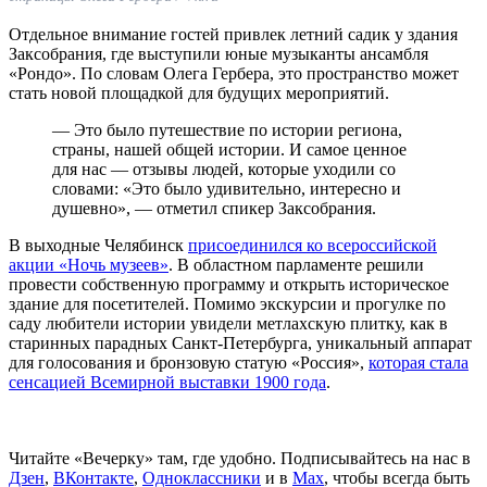
Отдельное внимание гостей привлек летний садик у здания
Заксобрания, где выступили юные музыканты ансамбля
«Рондо». По словам Олега Гербера, это пространство может
стать новой площадкой для будущих мероприятий.
— Это было путешествие по истории региона,
страны, нашей общей истории. И самое ценное
для нас — отзывы людей, которые уходили со
словами: «Это было удивительно, интересно и
душевно», — отметил спикер Заксобрания.
В выходные Челябинск
присоединился ко всероссийской
акции «Ночь музеев»
. В областном парламенте решили
провести собственную программу и открыть историческое
здание для посетителей. Помимо экскурсии и прогулке по
саду любители истории увидели метлахскую плитку, как в
старинных парадных Санкт-Петербурга, уникальный аппарат
для голосования и бронзовую статую «Россия»,
которая стала
сенсацией Всемирной выставки 1900 года
.
Читайте «Вечерку» там, где удобно. Подписывайтесь на нас в
Дзен
,
ВКонтакте
,
Одноклассники
и в
Max
, чтобы всегда быть