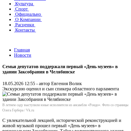
Культура
Спорт
Официально
О Компании
Расценки
Контакты
Главная
Новости
Семьи депутатов поддержали первый «День музеев» в
здании Заксобрания в Челябинске
18.05.2026 12:55 - автор
Евгения Волик
Экскурсию оценил и сын спикера областного парламента
В летнем саду выступили юные исполнители из ансамбля «Рондо». Фото со страницы
Олега Гербера / Vk.ru
С увлекательной лекцией, исторической реконструкцией и
живой музыкой прошел первый «День музеев» в
региональном Заксобрании. Тайны величественного здания