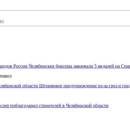
к»
Челябинские боксеры завоевали 5 медалей на Спа
ртшкол
Штормовое предупреждение из-за гроз и гра
слер поблагодарил строителей в Челябинской области