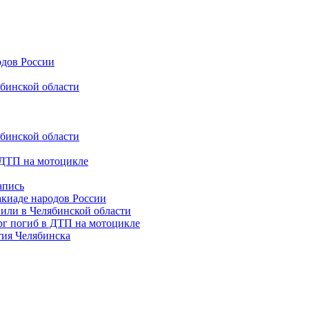
одов России
ябинской области
ябинской области
 ДТП на мотоцикле
апись
акиаде народов России
вили в Челябинской области
рг погиб в ДТП на мотоцикле
тия Челябинска