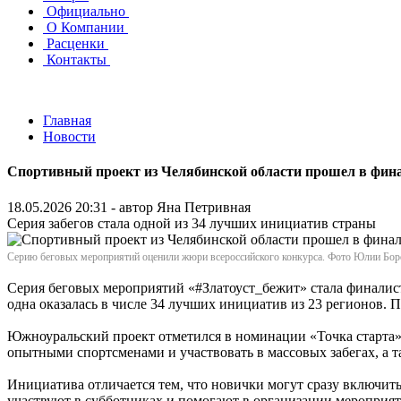
Официально
О Компании
Расценки
Контакты
Главная
Новости
Спортивный проект из Челябинской области прошел в фина
18.05.2026 20:31 - автор
Яна Петривная
Серия забегов стала одной из 34 лучших инициатив страны
Серию беговых мероприятий оценили жюри всероссийского конкурса. Фото Юлии Бо
Серия беговых мероприятий «#Златоуст_бежит» стала финалисто
одна оказалась в числе 34 лучших инициатив из 23 регионов. 
Южноуральский проект отметился в номинации «Точка старта». 
опытными спортсменами и участвовать в массовых забегах, а т
Инициатива отличается тем, что новички могут сразу включит
участвуют в субботниках и помогают в организации мероприят