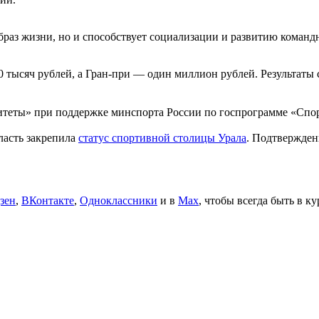
браз жизни, но и способствует социализации и развитию команд
 тысяч рублей, а Гран-при — один миллион рублей. Результаты с
еты» при поддержке минспорта России по госпрограмме «Спор
ласть закрепила
статус спортивной столицы Урала
. Подтвержден
зен
,
ВКонтакте
,
Одноклассники
и в
Max
, чтобы всегда быть в к