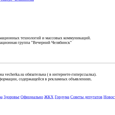
.
рмационных технологий и массовых коммуникаций.
ационная группа "Вечерний Челябинск"
 vecherka.su обязательна ( в интернете-гиперссылка).
информации, содержащейся в рекламных объявлениях.
ра
Здоровье
Официально
ЖКХ
Гордума
Советы депутатов
Новос
.