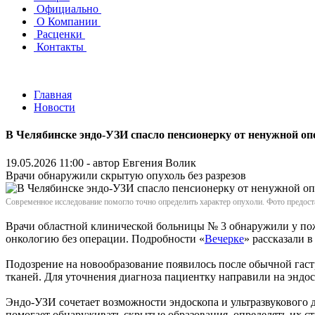
Официально
О Компании
Расценки
Контакты
Главная
Новости
В Челябинске эндо-УЗИ спасло пенсионерку от ненужной оп
19.05.2026 11:00 - автор
Евгения Волик
Врачи обнаружили скрытую опухоль без разрезов
Современное исследование помогло точно определить характер опухоли. Фото предос
Врачи областной клинической больницы № 3 обнаружили у по
онкологию без операции. Подробности «
Вечерке
» рассказали 
Подозрение на новообразование появилось после обычной гастр
тканей. Для уточнения диагноза пациентку направили на эндос
Эндо-УЗИ сочетает возможности эндоскопа и ультразвукового 
помогает обнаруживать скрытые образования, определять их ст