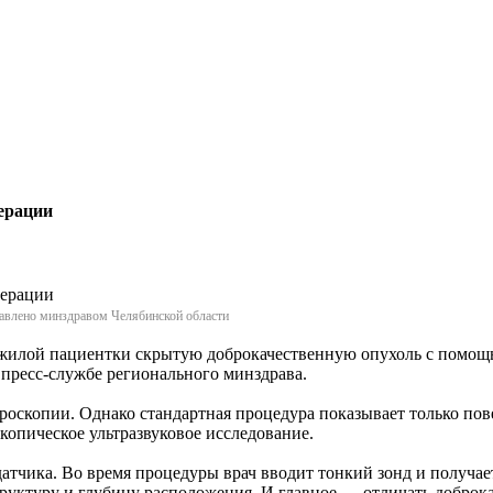
ерации
тавлено минздравом Челябинской области
жилой пациентки скрытую доброкачественную опухоль с помощ
в пресс-службе регионального минздрава.
оскопии. Однако стандартная процедура показывает только пове
копическое ультразвуковое исследование.
датчика. Во время процедуры врач вводит тонкий зонд и получа
руктуру и глубину расположения. И главное — отличать доброка