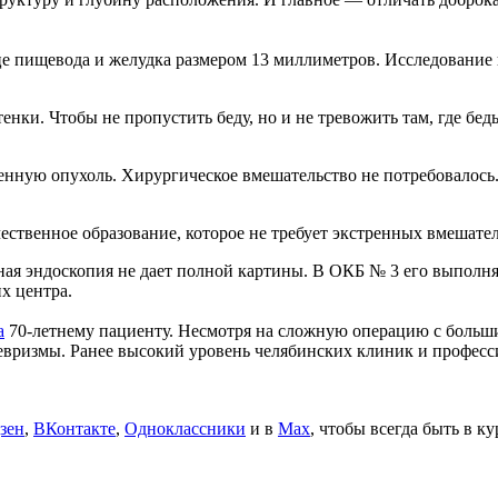
е пищевода и желудка размером 13 миллиметров. Исследование п
енки. Чтобы не пропустить беду, но и не тревожить там, где бе
ную опухоль. Хирургическое вмешательство не потребовалось.
чественное образование, которое не требует экстренных вмешате
ная эндоскопия не дает полной картины. В ОКБ № 3 его выполня
х центра.
а
70-летнему пациенту. Несмотря на сложную операцию с больши
невризмы. Ранее высокий уровень челябинских клиник и профес
зен
,
ВКонтакте
,
Одноклассники
и в
Max
, чтобы всегда быть в к