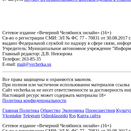
Сетевое издание «Вечерний Челябинск онлайн» (16+)
Cв-во о регистрации СМИ: ЭЛ № ФС 77 - 70831 от 30.08.2017 г
выдано Федеральной службой по надзору в сфере связи, инфо
Учредитель: Муниципальное автономное учреждение "Информ
Главный редактор: Д.В. Невзорова
Телефон: 263-85-35
E-mail:
mail@vecherka.su
Все права защищены и охраняются законом.
При полном или частичном использовании материалов ссылка на
Сайт vecherka.su не несет ответственности за достоверность 
Настоящий ресурс может содержать материалы 18+
Политика конфиденциальности
Главная
Политика
Общество
Экономика
Происшествия
Культу
Vkontakte
Telegram
Odnoklassniki
Rss
Карта сайта
Сетевое издание «Вечерний Челябинск онлайн» (16+)
Cв-во о регистрации СМИ: ЭЛ № ФС 77 - 70831 от 30.08.2017 г