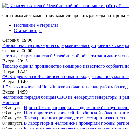
Они помогают компаниям компенсировать расходы на зарплат
Последние материалы
Статьи автора
Сегодня | 09:00
Ирина Текслер проверила содержание благоустроенных скверо
Сегодня | 06:00
Почти две трети жителей Челябинской области занимаются сп
Вчера | 20:13
Текслер оценил производство всемирно известного сорбента п
Вчера | 17:24
ФСБ задержала в Челябинской области модератора проукраинск
Вчера | 16:40
1,7 тысячи жителей Челябинской области нашли работу благо
Вчера | 14:59
Челябинск передал бойцам СВО из Чебаркуля генераторы и ра
Новости
08 августа
Ирина Текслер проверила содержание благоустроен
08 августа
Почти две трети жителей Челябинской области зан
07 августа
Текслер оценил производство всемирно известного 
07 августа
В лаборатории Челябинска проверили посевы реги
07 августа
Клумбу из неработающего фонтана сделали в старом