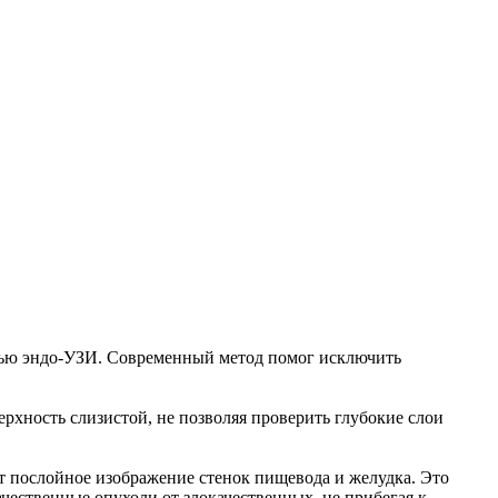
ью эндо-УЗИ. Современный метод помог исключить
рхность слизистой, не позволяя проверить глубокие слои
ет послойное изображение стенок пищевода и желудка. Это
чественные опухоли от злокачественных, не прибегая к