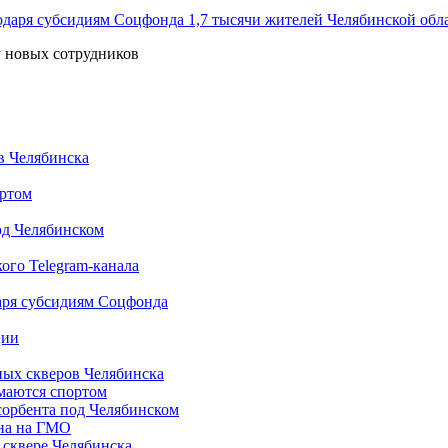
1,7 тысячи жителей Челябинской обл
у новых сотрудников
в Челябинска
ортом
од Челябинском
ого Telegram-канала
даря субсидиям Соцфонда
ции
ных скверов Челябинска
имаются спортом
сорбента под Челябинском
она на ГМО
 сквере Челябинска