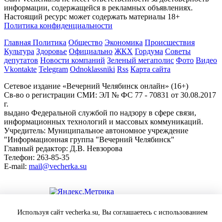
информации, содержащейся в рекламных объявлениях.
Настоящий ресурс может содержать материалы 18+
Политика конфиденциальности
Главная
Политика
Общество
Экономика
Происшествия
Культура
Здоровье
Официально
ЖКХ
Гордума
Советы
депутатов
Новости компаний
Зеленый мегаполис
Фото
Видео
Vkontakte
Telegram
Odnoklassniki
Rss
Карта сайта
Сетевое издание «Вечерний Челябинск онлайн» (16+)
Cв-во о регистрации СМИ: ЭЛ № ФС 77 - 70831 от 30.08.2017
г.
выдано Федеральной службой по надзору в сфере связи,
информационных технологий и массовых коммуникаций.
Учредитель: Муниципальное автономное учреждение
"Информационная группа "Вечерний Челябинск"
Главный редактор: Д.В. Невзорова
Телефон: 263-85-35
E-mail:
mail@vecherka.su
Цифровой элемент - разработка сайта
Используя сайт vecherka.su, Вы соглашаетесь с использованием
Все права защищены и охраняются законом.