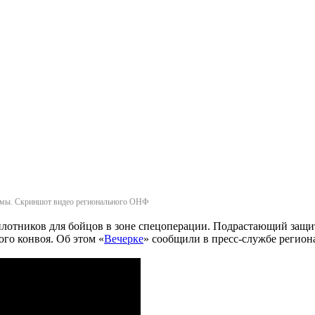
схемы. Скриншот видео регионального ОНФ
пилотников для бойцов в зоне спецоперации. Подрастающий защ
ого конвоя. Об этом «
Вечерке
» сообщили в пресс-службе регион