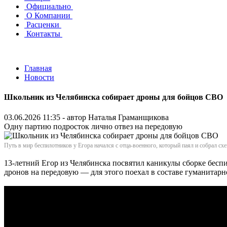
Официально
О Компании
Расценки
Контакты
Главная
Новости
Школьник из Челябинска собирает дроны для бойцов СВО
03.06.2026 11:35 - автор
Наталья Граманщикова
Одну партию подросток лично отвез на передовую
Путь в мир беспилотников у Егора начался с отца-военного, который паял и собрал 
13-летний Егор из Челябинска посвятил каникулы сборке бес
дронов на передовую — для этого поехал в составе гуманитарн