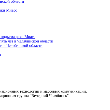
нской области
реки Миасс
а подъема реки Миасс
пять лет в Челябинской области
и в Челябинской области
и
.
рмационных технологий и массовых коммуникаций.
ационная группа "Вечерний Челябинск"