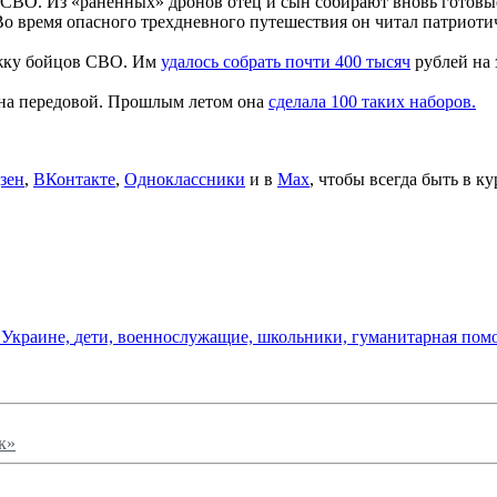
 СВО. Из «раненных» дронов отец и сын собирают вновь готов
о время опасного трехдневного путешествия он читал патриотиче
ржку бойцов СВО. Им
удалось собрать почти 400 тысяч
рублей на 
 на передовой. Прошлым летом она
сделала 100 таких наборов.
зен
,
ВКонтакте
,
Одноклассники
и в
Max
, чтобы всегда быть в к
 Украине,
дети,
военнослужащие,
школьники,
гуманитарная пом
к»