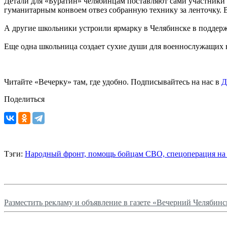
Детали для «Буратин» челябинцам поставляют сами участники
гуманитарным конвоем отвез собранную технику за ленточку. В
А другие школьники устроили ярмарку в Челябинске в подде
Еще одна школьница создает сухие души для военнослужащих
Читайте «Вечерку» там, где удобно. Подписывайтесь на нас в
Д
Поделиться
Тэги:
Народный фронт,
помощь бойцам СВО,
спецоперация на
Разместить рекламу и объявление в газете «Вечерний Челябинс