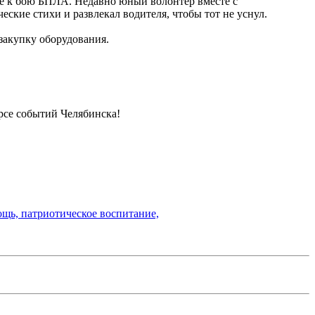
ые к бою БПЛА. Недавно юный волонтер вместе с
ские стихи и развлекал водителя, чтобы тот не уснул.
закупку оборудования.
урсе событий Челябинска!
ощь,
патриотическое воспитание,