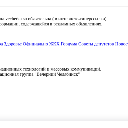
 vecherka.su обязательна ( в интернете-гиперссылка).
информации, содержащейся в рекламных объявлениях.
ра
Здоровье
Официально
ЖКХ
Гордума
Советы депутатов
Новос
.
рмационных технологий и массовых коммуникаций.
ационная группа "Вечерний Челябинск"
 vecherka.su обязательна ( в интернете-гиперссылка).