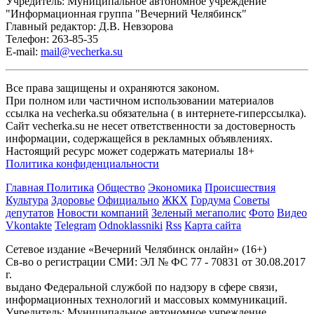
Учредитель: Муниципальное автономное учреждение
"Информационная группа "Вечерний Челябинск"
Главный редактор: Д.В. Невзорова
Телефон: 263-85-35
E-mail:
mail@vecherka.su
Все права защищены и охраняются законом.
При полном или частичном использовании материалов
ссылка на vecherka.su обязательна ( в интернете-гиперссылка).
Сайт vecherka.su не несет ответственности за достоверность
информации, содержащейся в рекламных объявлениях.
Настоящий ресурс может содержать материалы 18+
Политика конфиденциальности
Главная
Политика
Общество
Экономика
Происшествия
Культура
Здоровье
Официально
ЖКХ
Гордума
Советы
депутатов
Новости компаний
Зеленый мегаполис
Фото
Видео
Vkontakte
Telegram
Odnoklassniki
Rss
Карта сайта
Сетевое издание «Вечерний Челябинск онлайн» (16+)
Cв-во о регистрации СМИ: ЭЛ № ФС 77 - 70831 от 30.08.2017
г.
выдано Федеральной службой по надзору в сфере связи,
информационных технологий и массовых коммуникаций.
Учредитель: Муниципальное автономное учреждение