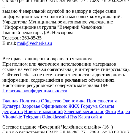
Cв-во о регистрации СМИ: ЭЛ № ФС 77 - 70831 от 30.08.2017
г.
выдано Федеральной службой по надзору в сфере связи,
информационных технологий и массовых коммуникаций.
Учредитель: Муниципальное автономное учреждение
"Информационная группа "Вечерний Челябинск"
Главный редактор: Д.В. Невзорова
Телефон: 263-85-35
E-mail:
mail@vecherka.su
Все права защищены и охраняются законом.
При полном или частичном использовании материалов
ссылка на vecherka.su обязательна ( в интернете-гиперссылка).
Сайт vecherka.su не несет ответственности за достоверность
информации, содержащейся в рекламных объявлениях.
Настоящий ресурс может содержать материалы 18+
Политика конфиденциальности
Главная
Политика
Общество
Экономика
Происшествия
Культура
Здоровье
Официально
ЖКХ
Гордума
Советы
депутатов
Новости компаний
Зеленый мегаполис
Фото
Видео
Vkontakte
Telegram
Odnoklassniki
Rss
Карта сайта
Сетевое издание «Вечерний Челябинск онлайн» (16+)
Cв-во о регистрации СМИ: ЭЛ № ФС 77 - 70831 от 30.08.2017