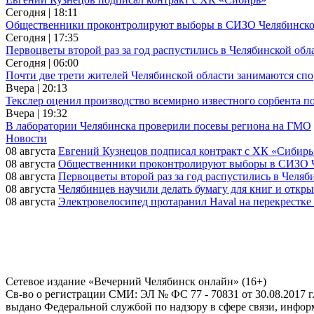
Сегодня | 18:11
Общественники проконтролируют выборы в СИЗО Челябинско
Сегодня | 17:35
Первоцветы второй раз за год распустились в Челябинской обл
Сегодня | 06:00
Почти две трети жителей Челябинской области занимаются сп
Вчера | 20:13
Текслер оценил производство всемирно известного сорбента п
Вчера | 19:32
В лаборатории Челябинска проверили посевы региона на ГМО
Новости
08 августа
Евгений Кузнецов подписал контракт с ХК «Сибирь
08 августа
Общественники проконтролируют выборы в СИЗО Ч
08 августа
Первоцветы второй раз за год распустились в Челяб
08 августа
Челябинцев научили делать бумагу для книг и откр
08 августа
Электровелосипед протаранил Haval на перекрестке
Сетевое издание «Вечерний Челябинск онлайн» (16+)
Cв-во о регистрации СМИ: ЭЛ № ФС 77 - 70831 от 30.08.2017 г
выдано Федеральной службой по надзору в сфере связи, инфо