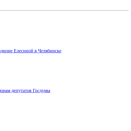
адионе Елесиной в Челябинске
борам депутатов Госдумы