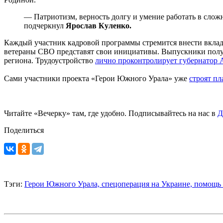
— Патриотизм, верность долгу и умение работать в сло
подчеркнул
Ярослав Куленко.
Каждый участник кадровой программы стремится внести вклад 
ветераны СВО представят свои инициативы. Выпускники получа
региона. Трудоустройство
лично проконтролирует губернатор А
Сами участники проекта «Герои Южного Урала» уже
строят п
Читайте «Вечерку» там, где удобно. Подписывайтесь на нас в
Д
Поделиться
Тэги:
Герои Южного Урала,
спецоперация на Украине,
помощь