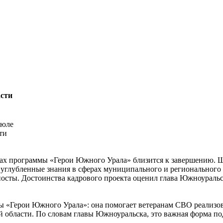
асти
июле
ах программы «Герои Южного Урала» близится к завершению. Ш
 углубленные знания в сферах муниципального и регионального
посты. Достоинства кадрового проекта оценил глава Южноураль
 «Герои Южного Урала»: она помогает ветеранам СВО реализова
кой области. По словам главы Южноуральска, это важная форма п