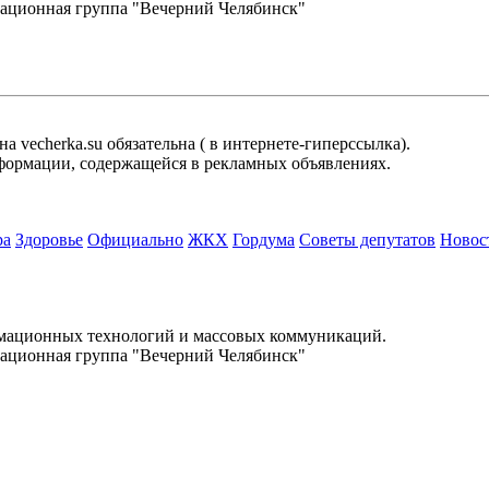
ационная группа "Вечерний Челябинск"
 vecherka.su обязательна ( в интернете-гиперссылка).
информации, содержащейся в рекламных объявлениях.
ра
Здоровье
Официально
ЖКХ
Гордума
Советы депутатов
Новос
.
рмационных технологий и массовых коммуникаций.
ационная группа "Вечерний Челябинск"