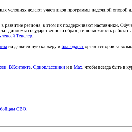
жных условиях делают участников программы надежной опорой д
в развитие региона, в этом их поддерживают наставники. Обуч
т дипломы государственного образца и возможность работать н
лексей Текслер.
ланы
на дальнейшую карьеру и
благодарят
организаторов за возм
зен
,
ВКонтакте
,
Одноклассники
и в
Max
, чтобы всегда быть в к
 бойцам СВО,