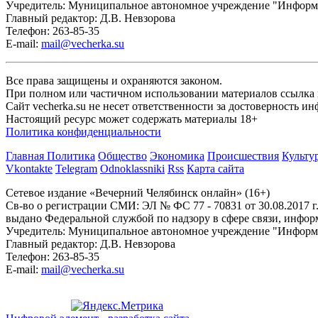
Учредитель: Муниципальное автономное учреждение "Информ
Главный редактор: Д.В. Невзорова
Телефон: 263-85-35
E-mail:
mail@vecherka.su
Все права защищены и охраняются законом.
При полном или частичном использовании материалов ссылка на
Сайт vecherka.su не несет ответственности за достоверность 
Настоящий ресурс может содержать материалы 18+
Политика конфиденциальности
Главная
Политика
Общество
Экономика
Происшествия
Культу
Vkontakte
Telegram
Odnoklassniki
Rss
Карта сайта
Сетевое издание «Вечерний Челябинск онлайн» (16+)
Cв-во о регистрации СМИ: ЭЛ № ФС 77 - 70831 от 30.08.2017 г
выдано Федеральной службой по надзору в сфере связи, инфо
Учредитель: Муниципальное автономное учреждение "Информ
Главный редактор: Д.В. Невзорова
Телефон: 263-85-35
E-mail:
mail@vecherka.su