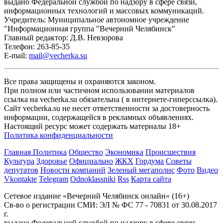
выдано Федеральной службой по надзору в сфере связи,
информационных технологий и массовых коммуникаций.
Учредитель: Муниципальное автономное учреждение
"Информационная группа "Вечерний Челябинск"
Главный редактор: Д.В. Невзорова
Телефон: 263-85-35
E-mail:
mail@vecherka.su
Все права защищены и охраняются законом.
При полном или частичном использовании материалов
ссылка на vecherka.su обязательна ( в интернете-гиперссылка).
Сайт vecherka.su не несет ответственности за достоверность
информации, содержащейся в рекламных объявлениях.
Настоящий ресурс может содержать материалы 18+
Политика конфиденциальности
Главная
Политика
Общество
Экономика
Происшествия
Культура
Здоровье
Официально
ЖКХ
Гордума
Советы
депутатов
Новости компаний
Зеленый мегаполис
Фото
Видео
Vkontakte
Telegram
Odnoklassniki
Rss
Карта сайта
Сетевое издание «Вечерний Челябинск онлайн» (16+)
Cв-во о регистрации СМИ: ЭЛ № ФС 77 - 70831 от 30.08.2017
г.
выдано Федеральной службой по надзору в сфере связи,