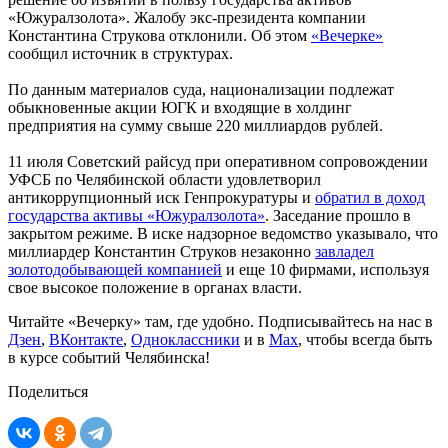
«Южуралзолота». Жалобу экс-президента компании
Константина Струкова отклонили. Об этом
«Вечерке»
сообщил источник в структурах.
По данным материалов суда, национализации подлежат
обыкновенные акции ЮГК и входящие в холдинг
предприятия на сумму свыше 220 миллиардов рублей.
11 июля Советский райсуд при оперативном сопровождении
УФСБ по Челябинской области удовлетворил
антикоррупционный иск Генпрокуратуры и
обратил в доход
государства активы «Южуралзолота»
. Заседание прошло в
закрытом режиме. В иске надзорное ведомство указывало, что
миллиардер Константин Струков незаконно
завладел
золотодобывающей компанией
и еще 10 фирмами, используя
свое высокое положение в органах власти.
Читайте «Вечерку» там, где удобно. Подписывайтесь на нас в
Дзен
,
ВКонтакте
,
Одноклассники
и в
Max
, чтобы всегда быть
в курсе событий Челябинска!
Поделиться