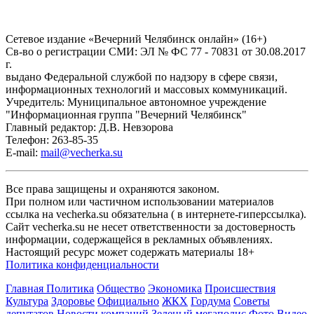
Сетевое издание «Вечерний Челябинск онлайн» (16+)
Cв-во о регистрации СМИ: ЭЛ № ФС 77 - 70831 от 30.08.2017
г.
выдано Федеральной службой по надзору в сфере связи,
информационных технологий и массовых коммуникаций.
Учредитель: Муниципальное автономное учреждение
"Информационная группа "Вечерний Челябинск"
Главный редактор: Д.В. Невзорова
Телефон: 263-85-35
E-mail:
mail@vecherka.su
Все права защищены и охраняются законом.
При полном или частичном использовании материалов
ссылка на vecherka.su обязательна ( в интернете-гиперссылка).
Сайт vecherka.su не несет ответственности за достоверность
информации, содержащейся в рекламных объявлениях.
Настоящий ресурс может содержать материалы 18+
Политика конфиденциальности
Главная
Политика
Общество
Экономика
Происшествия
Культура
Здоровье
Официально
ЖКХ
Гордума
Советы
депутатов
Новости компаний
Зеленый мегаполис
Фото
Видео