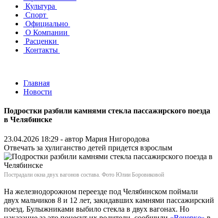
Культура
Спорт
Официально
О Компании
Расценки
Контакты
Главная
Новости
Подростки разбили камнями стекла пассажирского поезда
в Челябинске
23.04.2026 18:29 - автор
Мария Нигородова
Отвечать за хулиганство детей придется взрослым
Пострадали окна двух вагонов состава. Фото Юлии Боровиковой
На железнодорожном переезде под Челябинском поймали
двух мальчиков 8 и 12 лет, закидавших камнями пассажирский
поезд. Булыжниками выбило стекла в двух вагонах. Но
наказание за это понесут их родители, сообщили
«Вечерке»
в