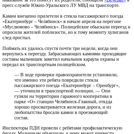
пресс-службе Южно-Уральского ЛУ МВД на транспорте.
Камни внезапно прилетели в стекла пассажирского поезда
«Екатеринбург – Челябинск» в начале апреля на перегоне
«Муслюмово – Челябинск». Полицейские обыскали переезд и
опросили жителей поблизости, но к тому моменту хулиганов
след простыл.
Поймать их удалось спустя почти три недели, когда они
вернулись к переезду. Забрасывающих камнями проходящие
составы мальчишек заметил начальник караула охраны и
передал их транспортным полицейским.
— В ходе проверки правоохранители установили,
что именно эти ребята повредили стекла
пассажирского поезда «Екатеринбург – Оренбург»,
— уточнили в транспортной полиции. — Они
гуляли на территории гаражного кооператива в
парке «О» станции Челябинск-Главный, откуда
хорошо просматривается железная дорога, и из
любопытства бросали камни в проезжающий
состав.
Инспекторы ПДН провели с ребятами профилактическую
беседу. Мальчикам объяснили, к чему может привести