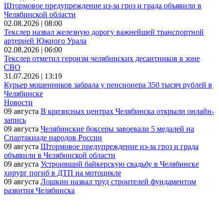
Штормовое предупреждение из-за гроз и града объявили в
Челябинской области
02.08.2026 | 08:00
Текслер назвал железную дорогу важнейшей транспортной
артерией Южного Урала
02.08.2026 | 06:00
Текслер отметил героизм челябинских десантников в зоне
СВО
31.07.2026 | 13:19
Курьер мошенников забрала у пенсионера 350 тысяч рублей в
Челябинске
Новости
09 августа
В кризисных центрах Челябинска открыли онлайн-
запись
09 августа
Челябинские боксеры завоевали 5 медалей на
Спартакиаде народов России
09 августа
Штормовое предупреждение из-за гроз и града
объявили в Челябинской области
09 августа
Устроивший байкерскую свадьбу в Челябинске
хирург погиб в ДТП на мотоцикле
09 августа
Лошкин назвал труд строителей фундаментом
развития Челябинска