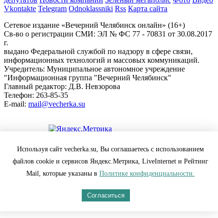
Vkontakte
Telegram
Odnoklassniki
Rss
Карта сайта
Сетевое издание «Вечерний Челябинск онлайн» (16+)
Cв-во о регистрации СМИ: ЭЛ № ФС 77 - 70831 от 30.08.2017
г.
выдано Федеральной службой по надзору в сфере связи,
информационных технологий и массовых коммуникаций.
Учредитель: Муниципальное автономное учреждение
"Информационная группа "Вечерний Челябинск"
Главный редактор: Д.В. Невзорова
Телефон: 263-85-35
E-mail:
mail@vecherka.su
Цифровой элемент - разработка сайта
Используя сайт vecherka.su, Вы соглашаетесь с использованием
Все права защищены и охраняются законом.
файлов cookie и сервисов Яндекс.Метрика, LiveInternet и Рейтинг
При полном или частичном использовании материалов
ссылка на vecherka.su обязательна ( в интернете-гиперссылка).
Mail, которые указаны в
Политике конфиденциальности.
Сайт vecherka.su не несет ответственности за достоверность
информации, содержащейся в рекламных объявлениях.
Согласиться
Настоящий ресурс может содержать материалы 18+
Политика конфиденциальности