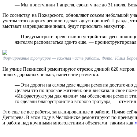
— Мы приступили 1 апреля, сроки у нас до 31 июля. Во
По соседству, на Пожарского, обновляют совсем небольшой уча
учетом этого дорогу решили сделать двусторонней. Правда, ч
выставят запрещающие знаки, будут присылать эвакуатор.
— Предусмотрите превентивно устройство здесь полноцен
жителям располагаться где-то еще, — проинструктировал
Формирование тротуаров — важная часть работы. Фото: Юлия Боров
На улице Пекинской ремонтируют отрезок длиной 820 метров. К
новых дорожных знаков, нанесение разметки.
— Эти дороги на самом деле ждали ремонта достаточно да
Делаем это по просьбе жителей: они высказали свое по
«Инфраструктуры для жизни» мы обеспечили ремонт этих
то сделали благоустройство второго тротуара, — отмети
Это еще не все работы, запланированные в районе. Прямо сей
Дегтярева. В этом году в Челябинске ремонтируют по преиму
и работа над крупными многолетними объектами, такими как
м