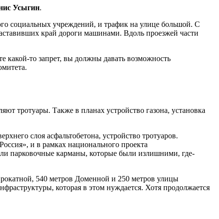
нис Усыгин
.
ого социальных учреждений, и трафик на улице большой. С
 заставивших край дороги машинами. Вдоль проезжей части
е какой-то запрет, вы должны давать возможность
омитета.
яют тротуары. Также в планах устройство газона, установка
ерхнего слоя асфальтобетона, устройство тротуаров.
оссия», и в рамках национального проекта
али парковочные карманы, которые были излишними, где-
Прокатной, 540 метров Доменной и 250 метров улицы
 инфраструктуры, которая в этом нуждается. Хотя продолжается