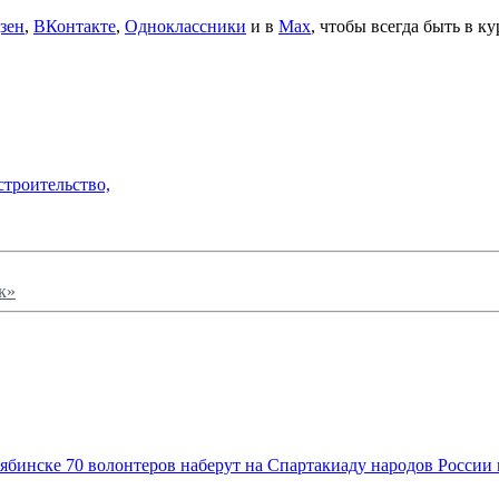
зен
,
ВКонтакте
,
Одноклассники
и в
Max
, чтобы всегда быть в к
строительство,
к»
70 волонтеров наберут на Спартакиаду народов России