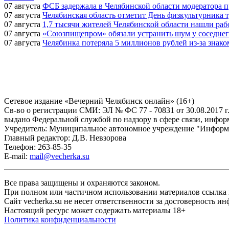
07 августа
ФСБ задержала в Челябинской области модератора п
07 августа
Челябинская область отметит День физкультурника
07 августа
1,7 тысячи жителей Челябинской области нашли раб
07 августа
«Союзпищепром» обязали устранить шум у соседнег
07 августа
Челябинка потеряла 5 миллионов рублей из-за знако
Сетевое издание «Вечерний Челябинск онлайн» (16+)
Cв-во о регистрации СМИ: ЭЛ № ФС 77 - 70831 от 30.08.2017 г
выдано Федеральной службой по надзору в сфере связи, инфо
Учредитель: Муниципальное автономное учреждение "Информ
Главный редактор: Д.В. Невзорова
Телефон: 263-85-35
E-mail:
mail@vecherka.su
Все права защищены и охраняются законом.
При полном или частичном использовании материалов ссылка на
Сайт vecherka.su не несет ответственности за достоверность 
Настоящий ресурс может содержать материалы 18+
Политика конфиденциальности