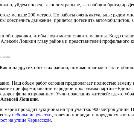
зможно, уйдем вперед, закончим раньше, — сообщил бригадир
Де
сток: меньше 200 метров. Но работы очень актуальны: рядом мн
тобы обеспечить движение, придется потеснить автомобилистов,
ной парковки, чтобы люди могли ставить машины. Когда ставит
 Алексей Лошкин главу района и представителей профильного к
икова
ак и на других объектах района, помимо проезжей части обновл
вно. Наш объем работ сегодня предполагает полностью замену в
желание при формировании народной программы партии «Единая Р
 дорог финансированием. Учли пожелания жителей: где-то убр
л
Алексей Лошкин
.
час мэрия проводит аукционы на три участка: 900 метров улицы 
ществу
небольшие участки
, точечно приводят в порядок ту часть
ост на улице Черкасской
.