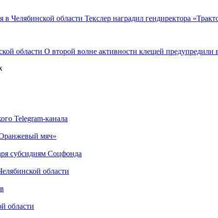
Текслер наградил гендиректора «Тракто
О второй волне активности клещей предупредили 
х
ого Telegram-канала
 «Оранжевый мяч»
даря субсидиям Соцфонда
 Челябинской области
ов
ой области