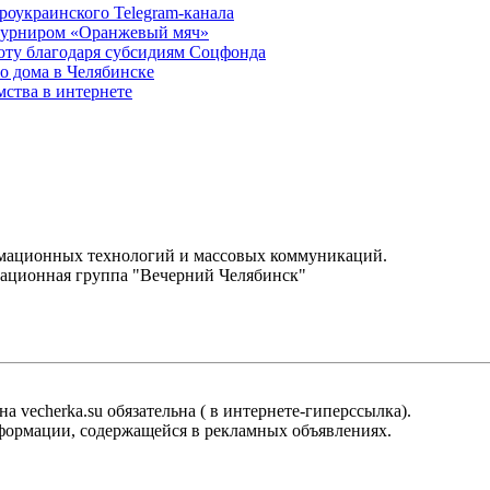
роукраинского Telegram-канала
 турниром «Оранжевый мяч»
оту благодаря субсидиям Соцфонда
о дома в Челябинске
мства в интернете
.
рмационных технологий и массовых коммуникаций.
ационная группа "Вечерний Челябинск"
 vecherka.su обязательна ( в интернете-гиперссылка).
информации, содержащейся в рекламных объявлениях.