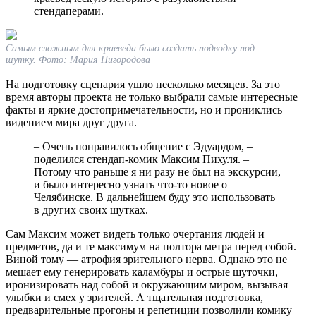
стендаперами.
Самым сложным для краеведа было создать подводку под
шутку. Фото: Мария Нигородова
На подготовку сценария ушло несколько месяцев. За это
время авторы проекта не только выбрали самые интересные
факты и яркие достопримечательности, но и прониклись
видением мира друг друга.
– Очень понравилось общение с Эдуардом, –
поделился стендап-комик Максим Пихуля. –
Потому что раньше я ни разу не был на экскурсии,
и было интересно узнать что-то новое о
Челябинске. В дальнейшем буду это использовать
в других своих шутках.
Сам Максим может видеть только очертания людей и
предметов, да и те максимум на полтора метра перед собой.
Виной тому — атрофия зрительного нерва. Однако это не
мешает ему генерировать каламбуры и острые шуточки,
иронизировать над собой и окружающим миром, вызывая
улыбки и смех у зрителей. А тщательная подготовка,
предварительные прогоны и репетиции позволили комику