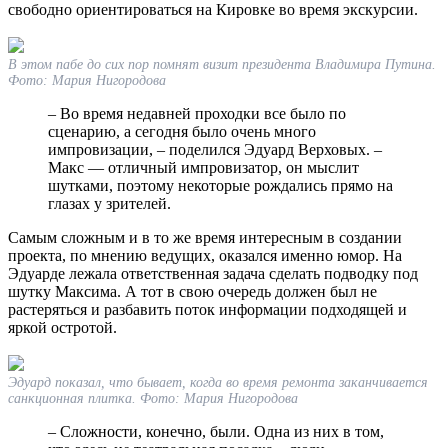
свободно ориентироваться на Кировке во время экскурсии.
В этом пабе до сих пор помнят визит президента Владимира Путина.
Фото: Мария Нигородова
– Во время недавней проходки все было по
сценарию, а сегодня было очень много
импровизации, – поделился Эдуард Верховых. –
Макс — отличный импровизатор, он мыслит
шутками, поэтому некоторые рождались прямо на
глазах у зрителей.
Самым сложным и в то же время интересным в создании
проекта, по мнению ведущих, оказался именно юмор. На
Эдуарде лежала ответственная задача сделать подводку под
шутку Максима. А тот в свою очередь должен был не
растеряться и разбавить поток информации подходящей и
яркой остротой.
Эдуард показал, что бывает, когда во время ремонта заканчивается
санкционная плитка. Фото: Мария Нигородова
– Сложности, конечно, были. Одна из них в том,