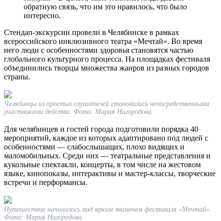
обратную связь, что им это нравилось, что было
интересно.
Стендап-экскурсии провели в Челябинске в рамках
всероссийского инклюзивного театра «Мечтай». Во время
него люди с особенностями здоровья становятся частью
глобального культурного процесса. На площадках фестиваля
объединились творцы множества жанров из разных городов
страны.
Челябинцы из простых слушателей становились непосредственными
участниками действа. Фото: Мария Нигородова
Для челябинцев и гостей города подготовили порядка 40
мероприятий, каждое из которых адаптировано под людей с
особенностями — слабослышащих, плохо видящих и
маломобильных. Среди них — театральные представления и
кукольные спектакли, концерты, в том числе на жестовом
языке, кинопоказы, интерактивы и мастер-классы, творческие
встречи и перформансы.
Путешествие начиналось под ярким знаменем фестиваля «Мечтай».
Фото: Мария Нигородова