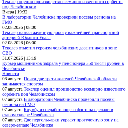
Текслер оценил производство всемирно известного сорбента
под Челябинском
Вчера | 19:32
В лаборатории Челябинска проверили посевы региона на
ГМО
02.08.2026 | 08:00
Текслер назвал железную дорогу важнейшей транспортной
артерией Южного Урала
02.08.2026 | 06:00
Текслер отметил героизм челябинских десантников в зоне
СВО
31.07.2026 | 13:19
Курьер мошенников забрала у пенсионера 350 тысяч рублей в
Челябинске
Новости
08 августа
Почти две трети жителей Челябинской области
занимаются спортом
07 августа
Текслер оценил производство всемирно известного
сорбента под Челябинском
07 августа
В лаборатории Челябинска проверили посевы
региона на ГМО
07 августа
Клумбу из неработающего фонтана сделали в
старом сквере Челябинска
07 августа
Две перголы-арки украсят прогулочную зону на
северо-западе Челябинска