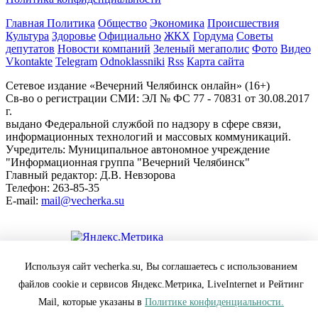
Главная
Политика
Общество
Экономика
Происшествия
Культура
Здоровье
Официально
ЖКХ
Гордума
Советы
депутатов
Новости компаний
Зеленый мегаполис
Фото
Видео
Vkontakte
Telegram
Odnoklassniki
Rss
Карта сайта
Сетевое издание «Вечерний Челябинск онлайн» (16+)
Cв-во о регистрации СМИ: ЭЛ № ФС 77 - 70831 от 30.08.2017
г.
выдано Федеральной службой по надзору в сфере связи,
информационных технологий и массовых коммуникаций.
Учредитель: Муниципальное автономное учреждение
"Информационная группа "Вечерний Челябинск"
Главный редактор: Д.В. Невзорова
Телефон: 263-85-35
E-mail:
mail@vecherka.su
Цифровой элемент - разработка сайта
Используя сайт vecherka.su, Вы соглашаетесь с использованием
Все права защищены и охраняются законом.
файлов cookie и сервисов Яндекс.Метрика, LiveInternet и Рейтинг
При полном или частичном использовании материалов
ссылка на vecherka.su обязательна ( в интернете-гиперссылка).
Mail, которые указаны в
Политике конфиденциальности.
Сайт vecherka.su не несет ответственности за достоверность