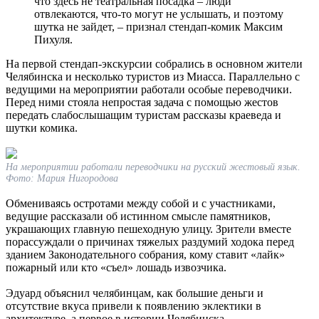
что здесь не театральная посадка – люди
отвлекаются, что-то могут не услышать, и поэтому
шутка не зайдет, – признал стендап-комик Максим
Пихуля.
На первой стендап-экскурсии собрались в основном жители
Челябинска и несколько туристов из Миасса. Параллельно с
ведущими на мероприятии работали особые переводчики.
Перед ними стояла непростая задача с помощью жестов
передать слабослышащим туристам рассказы краеведа и
шутки комика.
На мероприятии работали переводчики на русский жестовый язык.
Фото: Мария Нигородова
Обмениваясь остротами между собой и с участниками,
ведущие рассказали об истинном смысле памятников,
украшающих главную пешеходную улицу. Зрители вместе
порассуждали о причинах тяжелых раздумий ходока перед
зданием Законодательного собрания, кому ставит «лайк»
пожарный или кто «съел» лошадь извозчика.
Эдуард объяснил челябинцам, как большие деньги и
отсутствие вкуса привели к появлению эклектики в
архитектуре, а первое в истории Челябинска