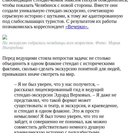
чтобы показать Челябинск с новой стороны. Вместе они
создали уникальную стендап-экскурсию, сочетающую
серьезную историю с шутками, к тому же адаптированную
под слабослышащих туристов. С результатом их работы
познакомилась корреспондент
«Вечерки».
На экскурсию собрались челябинцы всех возрастов. Фото: Мария
Нигородова
Перед ведущими стояла непростая задача: не столько
объединить в одном флаконе стендап с историческими
фактами, сколько сделать экскурсию понятной для людей,
привыкших иначе смотреть на мир.
– Я не был уверен, что у нас получится, –
рассказал лицензированный гид и ведущий
стендап-экскурсии Эдуард Верховых. – Я даже не
представлял, что такой формат может
существовать: и театр, и экскурсия, и краеведение,
и стендап в одном флаконе. Это ж просто
немыслимо! Я был точно уверен, что это не
зайдет, и совершенно не понимал, как можно
совместить действительно немного душную
краеведческую историю с разухабистыми