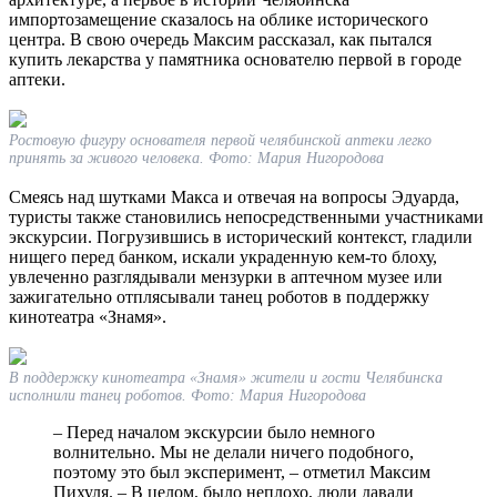
импортозамещение сказалось на облике исторического
центра. В свою очередь Максим рассказал, как пытался
купить лекарства у памятника основателю первой в городе
аптеки.
Ростовую фигуру основателя первой челябинской аптеки легко
принять за живого человека. Фото: Мария Нигородова
Смеясь над шутками Макса и отвечая на вопросы Эдуарда,
туристы также становились непосредственными участниками
экскурсии. Погрузившись в исторический контекст, гладили
нищего перед банком, искали украденную кем-то блоху,
увлеченно разглядывали мензурки в аптечном музее или
зажигательно отплясывали танец роботов в поддержку
кинотеатра «Знамя».
В поддержку кинотеатра «Знамя» жители и гости Челябинска
исполнили танец роботов. Фото: Мария Нигородова
– Перед началом экскурсии было немного
волнительно. Мы не делали ничего подобного,
поэтому это был эксперимент, – отметил Максим
Пихуля. – В целом, было неплохо, люди давали