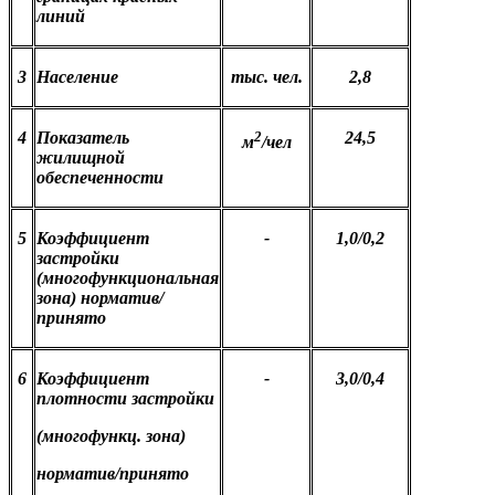
линий
3
Население
тыс. чел.
2,8
4
Показатель
2
24,5
м
/чел
жилищной
обеспеченности
5
Коэффициент
-
1,0/0,2
застройки
(многофункциональная
зона) норматив/
принято
6
Коэффициент
-
3,0/0,4
плотности застройки
(многофункц. зона)
норматив/принято