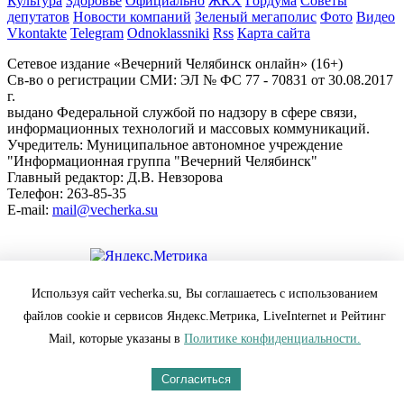
Культура
Здоровье
Официально
ЖКХ
Гордума
Советы
депутатов
Новости компаний
Зеленый мегаполис
Фото
Видео
Vkontakte
Telegram
Odnoklassniki
Rss
Карта сайта
Сетевое издание «Вечерний Челябинск онлайн» (16+)
Cв-во о регистрации СМИ: ЭЛ № ФС 77 - 70831 от 30.08.2017
г.
выдано Федеральной службой по надзору в сфере связи,
информационных технологий и массовых коммуникаций.
Учредитель: Муниципальное автономное учреждение
"Информационная группа "Вечерний Челябинск"
Главный редактор: Д.В. Невзорова
Телефон: 263-85-35
E-mail:
mail@vecherka.su
Цифровой элемент - разработка сайта
Используя сайт vecherka.su, Вы соглашаетесь с использованием
Все права защищены и охраняются законом.
файлов cookie и сервисов Яндекс.Метрика, LiveInternet и Рейтинг
При полном или частичном использовании материалов
ссылка на vecherka.su обязательна ( в интернете-гиперссылка).
Mail, которые указаны в
Политике конфиденциальности.
Сайт vecherka.su не несет ответственности за достоверность
информации, содержащейся в рекламных объявлениях.
Согласиться
Настоящий ресурс может содержать материалы 18+
Политика конфиденциальности