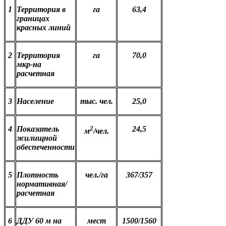
1
Территория в
га
63,4
границах
красных линий
2
Территория
га
70,0
мкр-на
расчетная
3
Население
тыс. чел.
25,0
4
Показатель
2
24,5
м
/чел.
жилищной
обеспеченности
5
Плотность
чел./га
367/357
нормативная/
расчетная
6
ДДУ 60 м на
мест
1500/1560