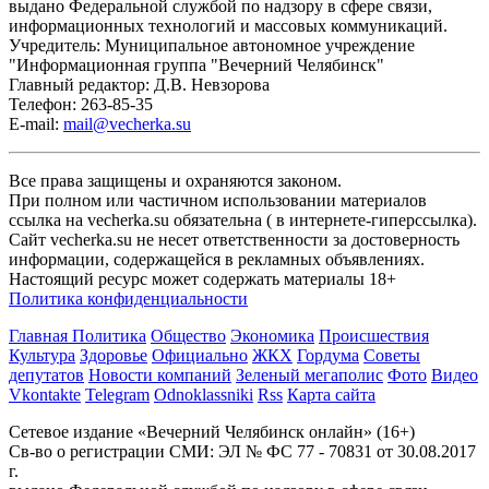
выдано Федеральной службой по надзору в сфере связи,
информационных технологий и массовых коммуникаций.
Учредитель: Муниципальное автономное учреждение
"Информационная группа "Вечерний Челябинск"
Главный редактор: Д.В. Невзорова
Телефон: 263-85-35
E-mail:
mail@vecherka.su
Все права защищены и охраняются законом.
При полном или частичном использовании материалов
ссылка на vecherka.su обязательна ( в интернете-гиперссылка).
Сайт vecherka.su не несет ответственности за достоверность
информации, содержащейся в рекламных объявлениях.
Настоящий ресурс может содержать материалы 18+
Политика конфиденциальности
Главная
Политика
Общество
Экономика
Происшествия
Культура
Здоровье
Официально
ЖКХ
Гордума
Советы
депутатов
Новости компаний
Зеленый мегаполис
Фото
Видео
Vkontakte
Telegram
Odnoklassniki
Rss
Карта сайта
Сетевое издание «Вечерний Челябинск онлайн» (16+)
Cв-во о регистрации СМИ: ЭЛ № ФС 77 - 70831 от 30.08.2017
г.