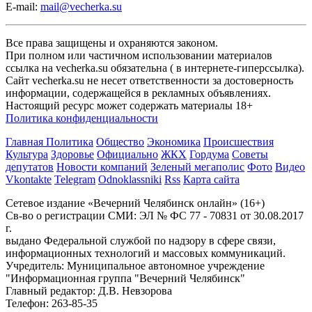
E-mail:
mail@vecherka.su
Все права защищены и охраняются законом.
При полном или частичном использовании материалов
ссылка на vecherka.su обязательна ( в интернете-гиперссылка).
Сайт vecherka.su не несет ответственности за достоверность
информации, содержащейся в рекламных объявлениях.
Настоящий ресурс может содержать материалы 18+
Политика конфиденциальности
Главная
Политика
Общество
Экономика
Происшествия
Культура
Здоровье
Официально
ЖКХ
Гордума
Советы
депутатов
Новости компаний
Зеленый мегаполис
Фото
Видео
Vkontakte
Telegram
Odnoklassniki
Rss
Карта сайта
Сетевое издание «Вечерний Челябинск онлайн» (16+)
Cв-во о регистрации СМИ: ЭЛ № ФС 77 - 70831 от 30.08.2017
г.
выдано Федеральной службой по надзору в сфере связи,
информационных технологий и массовых коммуникаций.
Учредитель: Муниципальное автономное учреждение
"Информационная группа "Вечерний Челябинск"
Главный редактор: Д.В. Невзорова
Телефон: 263-85-35