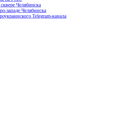
 сквере Челябинска
еро-западе Челябинска
роукраинского Telegram-канала