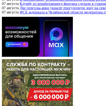
07 августа
Клумбу из неработающего фонтана сделали в старом
07 августа
Две перголы-арки украсят прогулочную зону на сев
07 августа
ФСБ задержала в Челябинской области модератора п