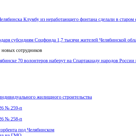
Клумбу из неработающего фонтана сделали в старом 
1,7 тысячи жителей Челябинской обл
у новых сотрудников
70 волонтеров наберут на Спартакиаду народов России
 индивидуального жилищного строительства
26 № 259-п
26 № 258-п
сорбента под Челябинском
она на ГМО