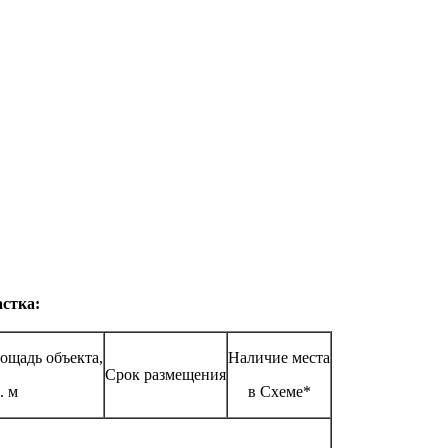
астка:
ощадь объекта,
Наличие места
Срок размещения
. м
в Схеме*