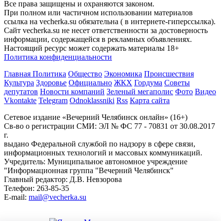
Все права защищены и охраняются законом.
При полном или частичном использовании материалов
ссылка на vecherka.su обязательна ( в интернете-гиперссылка).
Сайт vecherka.su не несет ответственности за достоверность
информации, содержащейся в рекламных объявлениях.
Настоящий ресурс может содержать материалы 18+
Политика конфиденциальности
Главная
Политика
Общество
Экономика
Происшествия
Культура
Здоровье
Официально
ЖКХ
Гордума
Советы
депутатов
Новости компаний
Зеленый мегаполис
Фото
Видео
Vkontakte
Telegram
Odnoklassniki
Rss
Карта сайта
Сетевое издание «Вечерний Челябинск онлайн» (16+)
Cв-во о регистрации СМИ: ЭЛ № ФС 77 - 70831 от 30.08.2017
г.
выдано Федеральной службой по надзору в сфере связи,
информационных технологий и массовых коммуникаций.
Учредитель: Муниципальное автономное учреждение
"Информационная группа "Вечерний Челябинск"
Главный редактор: Д.В. Невзорова
Телефон: 263-85-35
E-mail:
mail@vecherka.su