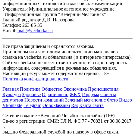
информационных технологий и массовых коммуникаций.
Учредитель: Муниципальное автономное учреждение
"Информационная группа "Вечерний Челябинск"
Главный редактор: Д.В. Невзорова
Телефон: 263-85-35
E-mail:
mail@vecherka.su
Все права защищены и охраняются законом.
При полном или частичном использовании материалов
ссылка на vecherka.su обязательна ( в интернете-гиперссылка).
Сайт vecherka.su не несет ответственности за достоверность
информации, содержащейся в рекламных объявлениях.
Настоящий ресурс может содержать материалы 18+
Политика конфиденциальности
Главная
Политика
Общество
Экономика
Происшествия
Культура
Здоровье
Официально
ЖКХ
Гордума
Советы
депутатов
Новости компаний
Зеленый мегаполис
Фото
Видео
Vkontakte
Telegram
Odnoklassniki
Rss
Карта сайта
Сетевое издание «Вечерний Челябинск онлайн» (16+)
Cв-во о регистрации СМИ: ЭЛ № ФС 77 - 70831 от 30.08.2017
г.
выдано Федеральной службой по надзору в сфере связи,