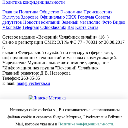
Политика конфиденциальности
Главная
Политика
Общество
Экономика
Происшествия
Культура
Здоровье
Официально
ЖКХ
Гордума
Советы
депутатов
Новости компаний
Зеленый мегаполис
Фото
Видео
Vkontakte
Telegram
Odnoklassniki
Rss
Карта сайта
Сетевое издание «Вечерний Челябинск онлайн» (16+)
Cв-во о регистрации СМИ: ЭЛ № ФС 77 - 70831 от 30.08.2017
г.
выдано Федеральной службой по надзору в сфере связи,
информационных технологий и массовых коммуникаций.
Учредитель: Муниципальное автономное учреждение
"Информационная группа "Вечерний Челябинск"
Главный редактор: Д.В. Невзорова
Телефон: 263-85-35
E-mail:
mail@vecherka.su
Цифровой элемент - разработка сайта
Используя сайт vecherka.su, Вы соглашаетесь с использованием
Все права защищены и охраняются законом.
файлов cookie и сервисов Яндекс.Метрика, LiveInternet и Рейтинг
При полном или частичном использовании материалов
ссылка на vecherka.su обязательна ( в интернете-гиперссылка).
Mail, которые указаны в
Политике конфиденциальности.