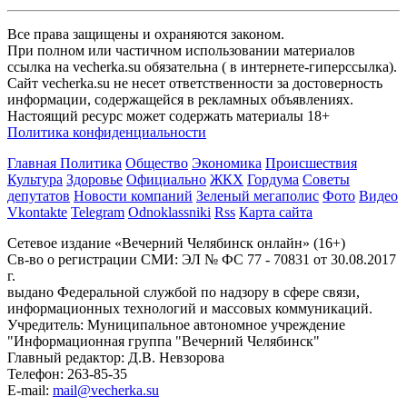
Все права защищены и охраняются законом.
При полном или частичном использовании материалов
ссылка на vecherka.su обязательна ( в интернете-гиперссылка).
Сайт vecherka.su не несет ответственности за достоверность
информации, содержащейся в рекламных объявлениях.
Настоящий ресурс может содержать материалы 18+
Политика конфиденциальности
Главная
Политика
Общество
Экономика
Происшествия
Культура
Здоровье
Официально
ЖКХ
Гордума
Советы
депутатов
Новости компаний
Зеленый мегаполис
Фото
Видео
Vkontakte
Telegram
Odnoklassniki
Rss
Карта сайта
Сетевое издание «Вечерний Челябинск онлайн» (16+)
Cв-во о регистрации СМИ: ЭЛ № ФС 77 - 70831 от 30.08.2017
г.
выдано Федеральной службой по надзору в сфере связи,
информационных технологий и массовых коммуникаций.
Учредитель: Муниципальное автономное учреждение
"Информационная группа "Вечерний Челябинск"
Главный редактор: Д.В. Невзорова
Телефон: 263-85-35
E-mail:
mail@vecherka.su