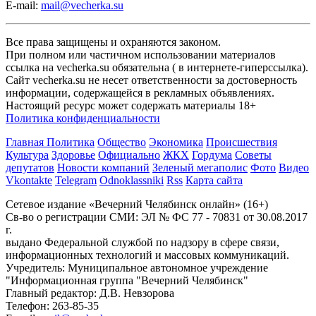
E-mail:
mail@vecherka.su
Все права защищены и охраняются законом.
При полном или частичном использовании материалов
ссылка на vecherka.su обязательна ( в интернете-гиперссылка).
Сайт vecherka.su не несет ответственности за достоверность
информации, содержащейся в рекламных объявлениях.
Настоящий ресурс может содержать материалы 18+
Политика конфиденциальности
Главная
Политика
Общество
Экономика
Происшествия
Культура
Здоровье
Официально
ЖКХ
Гордума
Советы
депутатов
Новости компаний
Зеленый мегаполис
Фото
Видео
Vkontakte
Telegram
Odnoklassniki
Rss
Карта сайта
Сетевое издание «Вечерний Челябинск онлайн» (16+)
Cв-во о регистрации СМИ: ЭЛ № ФС 77 - 70831 от 30.08.2017
г.
выдано Федеральной службой по надзору в сфере связи,
информационных технологий и массовых коммуникаций.
Учредитель: Муниципальное автономное учреждение
"Информационная группа "Вечерний Челябинск"
Главный редактор: Д.В. Невзорова
Телефон: 263-85-35