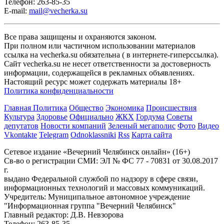
Телефон: 263-85-35
E-mail:
mail@vecherka.su
Все права защищены и охраняются законом.
При полном или частичном использовании материалов
ссылка на vecherka.su обязательна ( в интернете-гиперссылка).
Сайт vecherka.su не несет ответственности за достоверность
информации, содержащейся в рекламных объявлениях.
Настоящий ресурс может содержать материалы 18+
Политика конфиденциальности
Главная
Политика
Общество
Экономика
Происшествия
Культура
Здоровье
Официально
ЖКХ
Гордума
Советы
депутатов
Новости компаний
Зеленый мегаполис
Фото
Видео
Vkontakte
Telegram
Odnoklassniki
Rss
Карта сайта
Сетевое издание «Вечерний Челябинск онлайн» (16+)
Cв-во о регистрации СМИ: ЭЛ № ФС 77 - 70831 от 30.08.2017
г.
выдано Федеральной службой по надзору в сфере связи,
информационных технологий и массовых коммуникаций.
Учредитель: Муниципальное автономное учреждение
"Информационная группа "Вечерний Челябинск"
Главный редактор: Д.В. Невзорова
Телефон: 263-85-35