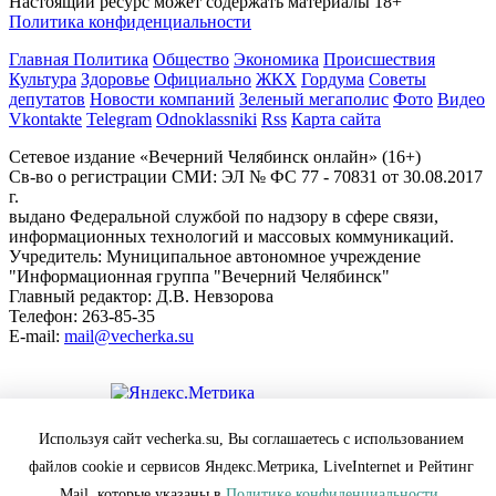
Настоящий ресурс может содержать материалы 18+
Политика конфиденциальности
Главная
Политика
Общество
Экономика
Происшествия
Культура
Здоровье
Официально
ЖКХ
Гордума
Советы
депутатов
Новости компаний
Зеленый мегаполис
Фото
Видео
Vkontakte
Telegram
Odnoklassniki
Rss
Карта сайта
Сетевое издание «Вечерний Челябинск онлайн» (16+)
Cв-во о регистрации СМИ: ЭЛ № ФС 77 - 70831 от 30.08.2017
г.
выдано Федеральной службой по надзору в сфере связи,
информационных технологий и массовых коммуникаций.
Учредитель: Муниципальное автономное учреждение
"Информационная группа "Вечерний Челябинск"
Главный редактор: Д.В. Невзорова
Телефон: 263-85-35
E-mail:
mail@vecherka.su
Цифровой элемент - разработка сайта
Используя сайт vecherka.su, Вы соглашаетесь с использованием
Все права защищены и охраняются законом.
файлов cookie и сервисов Яндекс.Метрика, LiveInternet и Рейтинг
При полном или частичном использовании материалов
ссылка на vecherka.su обязательна ( в интернете-гиперссылка).
Mail, которые указаны в
Политике конфиденциальности.