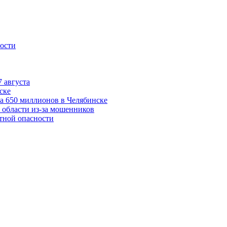
ности
 августа
ске
а 650 миллионов в Челябинске
 области из-за мошенников
етной опасности