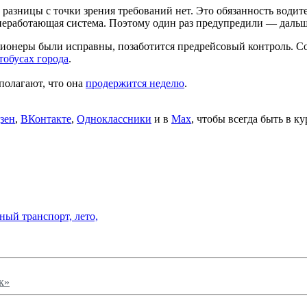
разницы с точки зрения требований нет. Это обязанность водит
и неработающая система. Поэтому один раз предупредили — дал
ионеры были исправны, позаботится предрейсовый контроль. Со
тобусах города
.
полагают, что она
продержится неделю
.
зен
,
ВКонтакте
,
Одноклассники
и в
Max
, чтобы всегда быть в к
ный транспорт,
лето,
к»