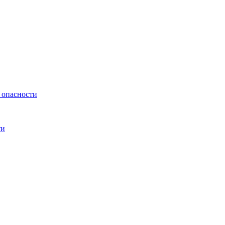
 опасности
ти