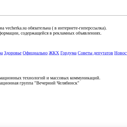
 vecherka.su обязательна ( в интернете-гиперссылка).
информации, содержащейся в рекламных объявлениях.
ра
Здоровье
Официально
ЖКХ
Гордума
Советы депутатов
Новос
.
рмационных технологий и массовых коммуникаций.
ационная группа "Вечерний Челябинск"