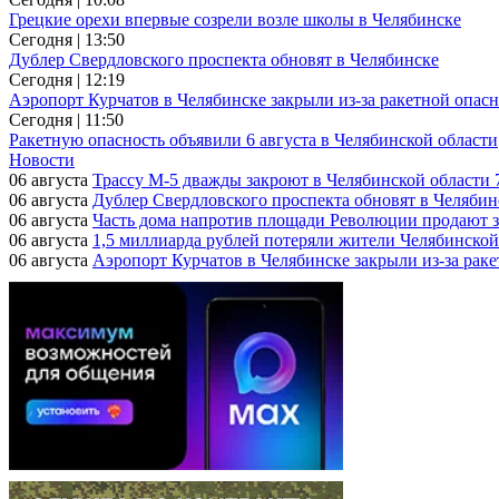
Грецкие орехи впервые созрели возле школы в Челябинске
Сегодня | 13:50
Дублер Свердловского проспекта обновят в Челябинске
Сегодня | 12:19
Аэропорт Курчатов в Челябинске закрыли из-за ракетной опас
Сегодня | 11:50
Ракетную опасность объявили 6 августа в Челябинской области
Новости
06 августа
Трассу М-5 дважды закроют в Челябинской области 7
06 августа
Дублер Свердловского проспекта обновят в Челябин
06 августа
Часть дома напротив площади Революции продают з
06 августа
1,5 миллиарда рублей потеряли жители Челябинской
06 августа
Аэропорт Курчатов в Челябинске закрыли из-за рак