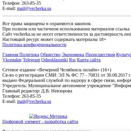
Телефон: 263-85-35
E-mail:
mail@vecherka.su
Все права защищены и охраняются законом.
При полном или частичном использовании материалов ссылка на
Сайт vecherka.su не несет ответственности за достоверность 
Настоящий ресурс может содержать материалы 18+
Политика конфиденциальности
Главная
Политика
Общество
Экономика
Происшествия
Культу
Vkontakte
Telegram
Odnoklassniki
Rss
Карта сайта
Сетевое издание «Вечерний Челябинск онлайн» (16+)
Cв-во о регистрации СМИ: ЭЛ № ФС 77 - 70831 от 30.08.2017 г
выдано Федеральной службой по надзору в сфере связи, инфо
Учредитель: Муниципальное автономное учреждение "Информ
Главный редактор: Д.В. Невзорова
Телефон: 263-85-35
E-mail:
mail@vecherka.su
Цифровой элемент - разработка сайта