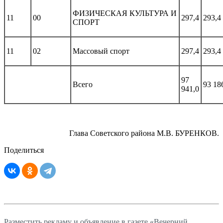
ФИЗИЧЕСКАЯ КУЛЬТУРА И
11
00
297,4
293,4
СПОРТ
11
02
Массовый спорт
297,4
293,4
97
Всего
93 18
941,0
Глава Советского района М.В. БУРЕНКОВ.
Поделиться
Разместить рекламу и объявление в газете «Вечерний