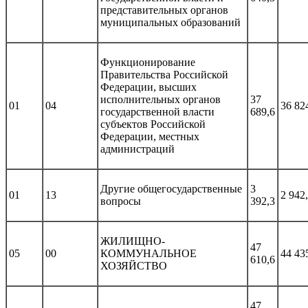
представительных органов
муниципальных образований
Функционирование
Правительства Российской
Федерации, высших
исполнительных органов
37
01
04
36 82
государственной власти
689,6
субъектов Российской
Федерации, местных
администраций
Другие общегосударственные
3
01
13
2 942
вопросы
392,3
ЖИЛИЩНО-
47
05
00
КОММУНАЛЬНОЕ
44 43
610,6
ХОЗЯЙСТВО
47