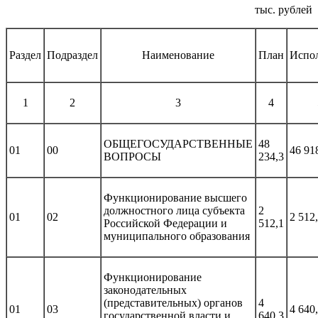
тыс. рублей
Раздел
Подраздел
Наименование
План
Испо
1
2
3
4
ОБЩЕГОСУДАРСТВЕННЫЕ
48
01
00
46 91
ВОПРОСЫ
234,3
Функционирование высшего
должностного лица субъекта
2
01
02
2 512
Российской Федерации и
512,1
муниципального образования
Функционирование
законодательных
(представительных) органов
4
01
03
4 640
государственной власти и
640,3