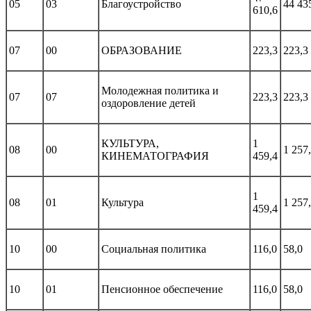
05
03
Благоустройство
44 43
610,6
07
00
ОБРАЗОВАНИЕ
223,3
223,3
Молодежная политика и
07
07
223,3
223,3
оздоровление детей
КУЛЬТУРА,
1
08
00
1 257
КИНЕМАТОГРАФИЯ
459,4
1
08
01
Культура
1 257
459,4
10
00
Социальная политика
116,0
58,0
10
01
Пенсионное обеспечение
116,0
58,0