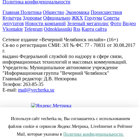
Политика конфиденциальности
Главная
Политика
Общество
Экономика
Происшествия
Культура
Здоровье
Официально
ЖКХ
Гордума
Советы
депутатов
Новости компаний
Зеленый мегаполис
Фото
Видео
Vkontakte
Telegram
Odnoklassniki
Rss
Карта сайта
Сетевое издание «Вечерний Челябинск онлайн» (16+)
Cв-во о регистрации СМИ: ЭЛ № ФС 77 - 70831 от 30.08.2017
г.
выдано Федеральной службой по надзору в сфере связи,
информационных технологий и массовых коммуникаций.
Учредитель: Муниципальное автономное учреждение
"Информационная группа "Вечерний Челябинск"
Главный редактор: Д.В. Невзорова
Телефон: 263-85-35
E-mail:
mail@vecherka.su
Цифровой элемент - разработка сайта
Используя сайт vecherka.su, Вы соглашаетесь с использованием
Все права защищены и охраняются законом.
файлов cookie и сервисов Яндекс.Метрика, LiveInternet и Рейтинг
При полном или частичном использовании материалов
ссылка на vecherka.su обязательна ( в интернете-гиперссылка).
Mail, которые указаны в
Политике конфиденциальности.
Сайт vecherka.su не несет ответственности за достоверность