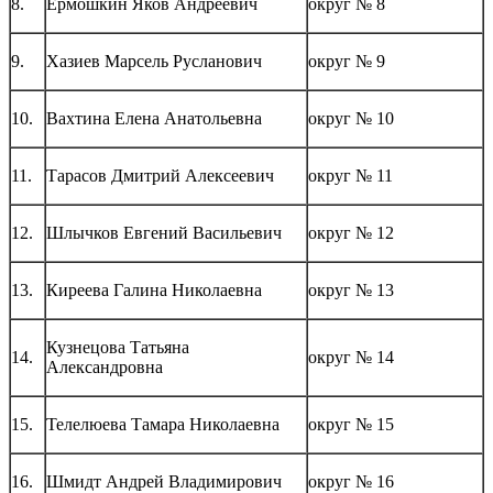
8.
Ермошкин Яков Андреевич
округ № 8
9.
Хазиев Марсель Русланович
округ № 9
10.
Вахтина Елена Анатольевна
округ № 10
11.
Тарасов Дмитрий Алексеевич
округ № 11
12.
Шлычков Евгений Васильевич
округ № 12
13.
Киреева Галина Николаевна
округ № 13
Кузнецова Татьяна
14.
округ № 14
Александровна
15.
Телелюева Тамара Николаевна
округ № 15
16.
Шмидт Андрей Владимирович
округ № 16