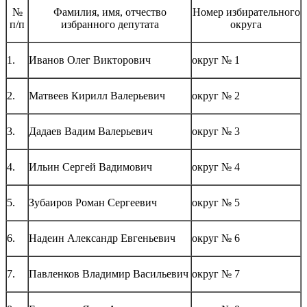
№
Фамилия, имя, отчество
Номер избирательного
п/п
избранного депутата
округа
1.
Иванов Олег Викторович
округ № 1
2.
Матвеев Кирилл Валерьевич
округ № 2
3.
Дадаев Вадим Валерьевич
округ № 3
4.
Ильин Сергей Вадимович
округ № 4
5.
Зубаиров Роман Сергеевич
округ № 5
6.
Надеин Александр Евгеньевич
округ № 6
7.
Павленков Владимир Васильевич
округ № 7