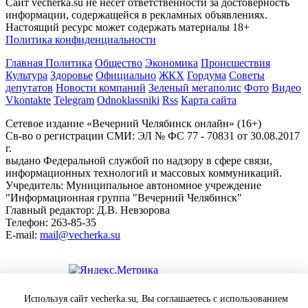
Сайт vecherka.su не несет ответственности за достоверность
информации, содержащейся в рекламных объявлениях.
Настоящий ресурс может содержать материалы 18+
Политика конфиденциальности
Главная
Политика
Общество
Экономика
Происшествия
Культура
Здоровье
Официально
ЖКХ
Гордума
Советы
депутатов
Новости компаний
Зеленый мегаполис
Фото
Видео
Vkontakte
Telegram
Odnoklassniki
Rss
Карта сайта
Сетевое издание «Вечерний Челябинск онлайн» (16+)
Cв-во о регистрации СМИ: ЭЛ № ФС 77 - 70831 от 30.08.2017
г.
выдано Федеральной службой по надзору в сфере связи,
информационных технологий и массовых коммуникаций.
Учредитель: Муниципальное автономное учреждение
"Информационная группа "Вечерний Челябинск"
Главный редактор: Д.В. Невзорова
Телефон: 263-85-35
E-mail:
mail@vecherka.su
Цифровой элемент - разработка сайта
Используя сайт vecherka.su, Вы соглашаетесь с использованием
Все права защищены и охраняются законом.