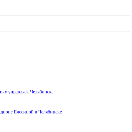
ть у управляек Челябинска
адионе Елесиной в Челябинске