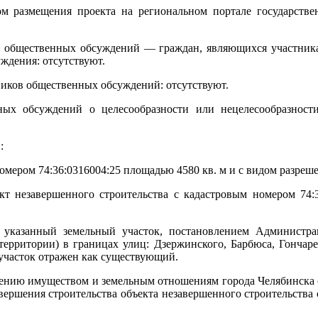
м размещения проекта на региональном портале государстве
в общественных обсуждений — граждан, являющихся участни
ждения: отсутствуют.
иков общественных обсуждений: отсутствуют.
ных обсуждений о целесообразности или нецелесообразност
:
номером 74:36:0316004:25 площадью 4580 кв. м и c видом разре
ект незавершенного строительства с кадастровым номером 74:
 указанный земельный участок, постановлением Администра
ерритории) в границах улиц: Дзержинского, Барбюса, Гончаре
участок отражен как существующий.
ению имуществом и земельным отношениям города Челябинска (д
вершения строительства объекта незавершенного строительства 