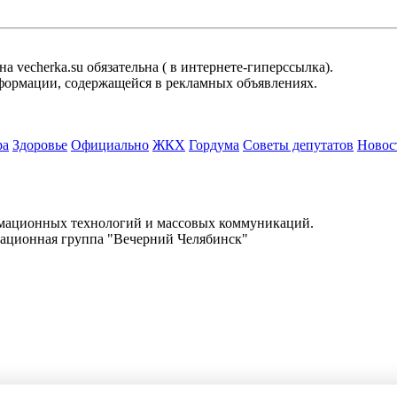
 vecherka.su обязательна ( в интернете-гиперссылка).
информации, содержащейся в рекламных объявлениях.
ра
Здоровье
Официально
ЖКХ
Гордума
Советы депутатов
Новос
.
рмационных технологий и массовых коммуникаций.
ационная группа "Вечерний Челябинск"
 vecherka.su обязательна ( в интернете-гиперссылка).