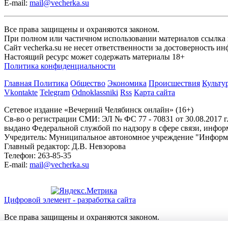
E-mail:
mail@vecherka.su
Все права защищены и охраняются законом.
При полном или частичном использовании материалов ссылка на
Сайт vecherka.su не несет ответственности за достоверность 
Настоящий ресурс может содержать материалы 18+
Политика конфиденциальности
Главная
Политика
Общество
Экономика
Происшествия
Культу
Vkontakte
Telegram
Odnoklassniki
Rss
Карта сайта
Сетевое издание «Вечерний Челябинск онлайн» (16+)
Cв-во о регистрации СМИ: ЭЛ № ФС 77 - 70831 от 30.08.2017 г
выдано Федеральной службой по надзору в сфере связи, инфо
Учредитель: Муниципальное автономное учреждение "Информ
Главный редактор: Д.В. Невзорова
Телефон: 263-85-35
E-mail:
mail@vecherka.su
Цифровой элемент - разработка сайта
Все права защищены и охраняются законом.
При полном или частичном использовании материалов ссылка на