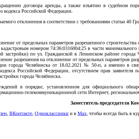
ращению договора аренды, а также изъятию в судебном поря
го кодекса Российской Федерации.
ваемого отклонения в соответствии с требованиями статьи 40 Гр
лонение от предельных параметров разрешенного строительства 
е с кадастровым номером 74:36:0316004:25 в части минимальног
й застройки) по ул. Гражданской в Ленинском районе города 
ление разрешения на отклонение от предельных параметров разр
ции города Челябинска от 18.02.2021 № 50-п, а именно в свя
 кодекса Российской Федерации, отсутствием прав заявителя 
астройки города Челябинска.
уждений в порядке, установленном для официального обна
рмационно-телекоммуникационной сети Интернет, региональном
Заместитель председателя Ко
зен
,
ВКонтакте
,
Одноклассники
и в
Max
, чтобы всегда быть в к