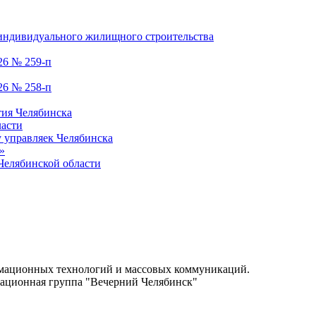
 индивидуального жилищного строительства
26 № 259-п
26 № 258-п
тия Челябинска
ласти
у управляек Челябинска
»
елябинской области
.
рмационных технологий и массовых коммуникаций.
ационная группа "Вечерний Челябинск"