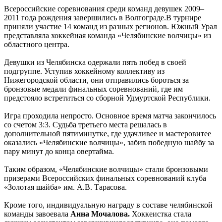
Всероссийские соревнования среди команд девушек 2009–
2011 года рождения завершились в Волгограде.В турнире
приняли участие 14 команд из разных регионов. Южный Урал
представляла хоккейная команда «Челябинские волчицы» из
областного центра.
Девушки из Челябинска одержали пять побед в своей
подгруппе. Уступив хоккейному коллективу из
Нижегородской области, они отправились бороться за
бронзовые медали финальных соревнований, где им
предстояло встретиться со сборной Удмуртской Республики.
Игра проходила непросто. Основное время матча закончилось
со счетом 3:3. Судьба третьего места решалась в
дополнительной пятиминутке, где удачливее и мастеровитее
оказались «Челябинские волчицы», забив победную шайбу за
пару минут до конца овертайма.
Таким образом, «Челябинские волчицы» стали бронзовыми
призерами Всероссийских финальных соревнований клуба
«Золотая шайба» им. А.В. Тарасова.
Кроме того, индивидуальную награду в составе челябинской
команды завоевала
Анна Мочалова.
Хоккеистка стала