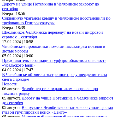
Дорогу на улице Потемкина в Челябинске закроют до
сентября
Вчера | 18:56
Сорванную ураганом крышу в Челябинске восстановили по
требованию Генпрокуратуры
Вчера | 18:39
Школьников Челябинска переведут на новый цифровой
сервис с 1 сентября
17.02.2024 | 16:58
Челябинские проводники помогли пассажирам поездов в
лютые морозы
05.02.2024 | 10:00
Представитель ассоциации турфирм объяснила опасность
«уральского Бали»
04.02.2024 | 17:47
В Челябинске объявили экстренное предупреждение из-за
снега с дождем
Новости
06 августа
Челябинец стал охранником в сериале про
таксиста-раджу
05 августа
Дорогу на улице Потемкина в Челябинске закроют
до сентября
05 августа
Выпускник Челябинского танкового училища стал
главой группировки войск «Центр»
05 августа
Уникальный шахматный павильон отправили в