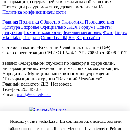
информации, содержащейся в рекламных объявлениях.
Настоящий ресурс может содержать материалы 18+
Политика конфиденциальности
Главная
Политика
Общество
Экономика
Происшествия
Культура
Здоровье
Официально
ЖКХ
Гордума
Советы
депутатов
Новости компаний
Зеленый мегаполис
Фото
Видео
Vkontakte
Telegram
Odnoklassniki
Rss
Карта сайта
Сетевое издание «Вечерний Челябинск онлайн» (16+)
Cв-во о регистрации СМИ: ЭЛ № ФС 77 - 70831 от 30.08.2017
г.
выдано Федеральной службой по надзору в сфере связи,
информационных технологий и массовых коммуникаций.
Учредитель: Муниципальное автономное учреждение
"Информационная группа "Вечерний Челябинск"
Главный редактор: Д.В. Невзорова
Телефон: 263-85-35
E-mail:
mail@vecherka.su
Цифровой элемент - разработка сайта
Используя сайт vecherka.su, Вы соглашаетесь с использованием
Все права защищены и охраняются законом.
файлов cookie и сервисов Яндекс.Метрика, LiveInternet и Рейтинг
При полном или частичном использовании материалов